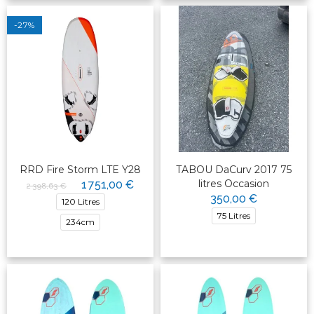
-27%
RRD Fire Storm LTE Y28
TABOU DaCurv 2017 75
litres Occasion
1 751,00 €
2 398,63 €
350,00 €
120 Litres
75 Litres
234cm