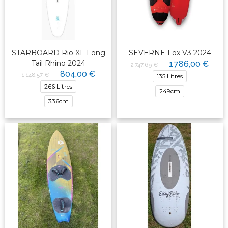
STARBOARD Rio XL Long
SEVERNE Fox V3 2024
Tail Rhino 2024
1 786,00 €
2 747,69 €
804,00 €
1 148,57 €
135 Litres
266 Litres
249cm
336cm