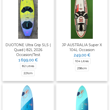
DUOTONE Ultra Grip SLS (
JP AUSTRALIA Super X
Quad ) 82L 2026
104L Occasion
Occasion/Test
249,00 €
1 699,00 €
104 Litres
82 Litres
258cm
221cm