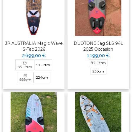
JP AUSTRALIA Magic Wave
DUOTONE Jag SLS 94L
S-Tec 2026
2025 Occasion
2 699,00 €
1 199,00 €
94 Litres
91 Litres
85 Litres
235cm
224cm
222cm