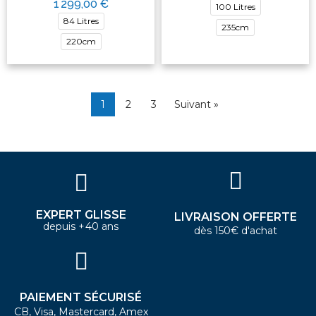
1 299,00 €
100 Litres
84 Litres
235cm
220cm
1
2
3
Suivant »
EXPERT GLISSE
LIVRAISON OFFERTE
depuis +40 ans
dès 150€ d'achat
PAIEMENT SÉCURISÉ
CB, Visa, Mastercard, Amex