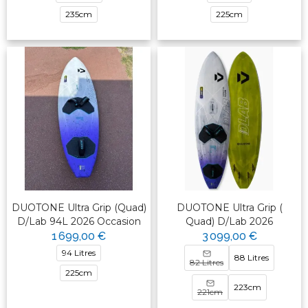
235cm
225cm
DUOTONE Ultra Grip (Quad)
DUOTONE Ultra Grip (
D/Lab 94L 2026 Occasion
Quad) D/Lab 2026
1 699,00 €
3 099,00 €
94 Litres
88 Litres
82 Litres
225cm
223cm
221cm