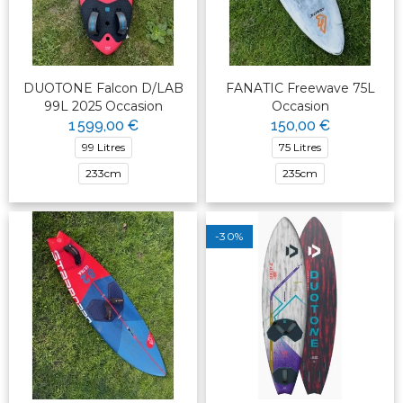
DUOTONE Falcon D/LAB
FANATIC Freewave 75L
99L 2025 Occasion
Occasion
1 599,00 €
150,00 €
99 Litres
75 Litres
233cm
235cm
-30%