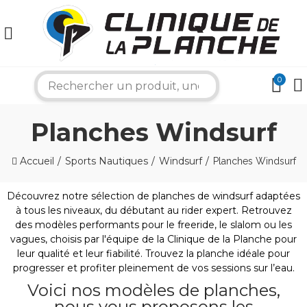
0
search
Planches Windsurf
Accueil
Sports Nautiques
Windsurf
Planches Windsurf
Découvrez notre sélection de planches de windsurf adaptées
à tous les niveaux, du débutant au rider expert. Retrouvez
des modèles performants pour le freeride, le slalom ou les
×
vagues, choisis par l'équipe de la Clinique de la Planche pour
leur qualité et leur fiabilité. Trouvez la planche idéale pour
progresser et profiter pleinement de vos sessions sur l’eau.
Bonjour ! Je suis votre expert nautique.
Voici nos modèles de planches,
Comment puis-je vous aider aujourd'hui ?
nous vous proposons les