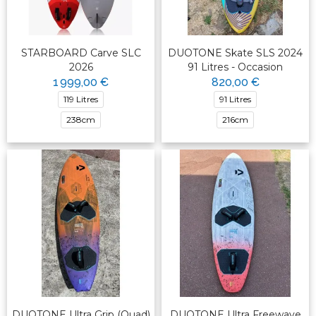
STARBOARD Carve SLC
DUOTONE Skate SLS 2024
2026
91 Litres - Occasion
1 999,00 €
820,00 €
119 Litres
91 Litres
238cm
216cm
DUOTONE Ultra Grip (Quad)
DUOTONE Ultra Freewave