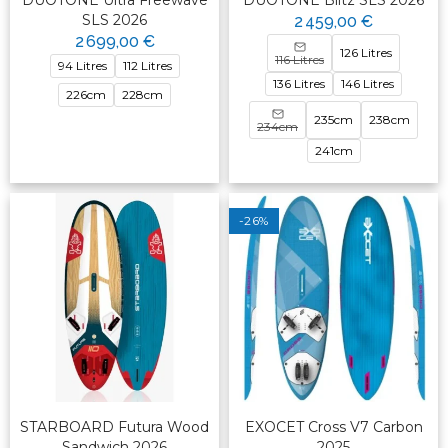
DUOTONE Ultra Freewave
DUOTONE Blitz SLS 2026
SLS 2026
2 459,00 €
2 699,00 €
126 Litres
116 Litres
94 Litres
112 Litres
136 Litres
146 Litres
226cm
228cm
235cm
238cm
234cm
241cm
-26%
STARBOARD Futura Wood
EXOCET Cross V7 Carbon
Sandwich 2026
2025