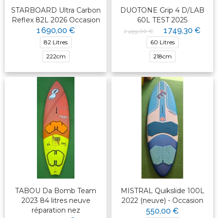
STARBOARD Ultra Carbon
DUOTONE Grip 4 D/LAB
Reflex 82L 2026 Occasion
60L TEST 2025
1 690,00 €
1 749,30 €
2 499,00 €
82 Litres
60 Litres
222cm
218cm
TABOU Da Bomb Team
MISTRAL Quikslide 100L
2023 84 litres neuve
2022 (neuve) - Occasion
réparation nez
550,00 €