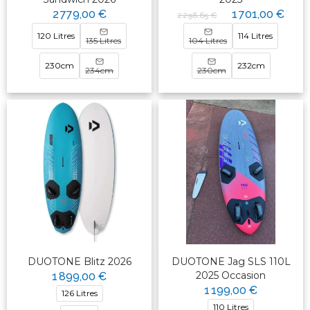
2 779,00 €
1 701,00 €
2 298,65 €
120 Litres
114 Litres
135 Litres
104 Litres
230cm
232cm
234cm
230cm
DUOTONE Blitz 2026
DUOTONE Jag SLS 110L
2025 Occasion
1 899,00 €
1 199,00 €
126 Litres
110 Litres