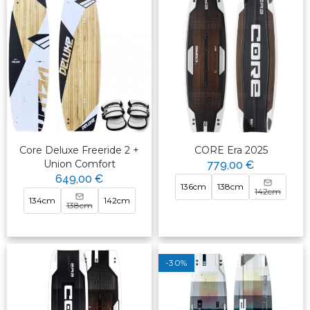
*
Quel sport de glisse vous intéresse ?
(Wing
Foil, Windsurf, Kitesurf, Surf, SUP ?)
*
Quel est votre niveau ?
(Débutant,
intermédiaire, expert ?)
*
Pour quel type de conditions ?
(Vent léger,
vent fort, vagues, freeride ?)
*
Quel est votre budget approximatif ?
En attendant, n'hésitez pas à explorer nos
différentes catégories :
Core Deluxe Freeride 2 +
CORE Era 2025
*
Planches Wing
Union Comfort
779,00 €
649,00 €
136cm
138cm
*
Planche Windsurf
142cm
134cm
142cm
138cm
*
Voile Windsurf
*
Planche SUP
-30%
*
Foil Electrique