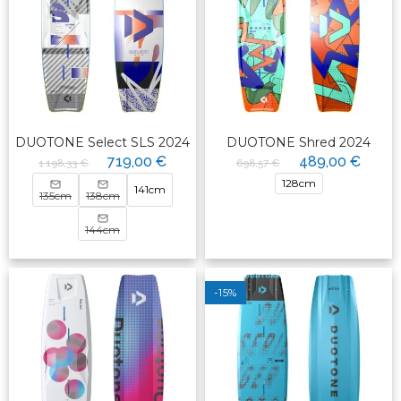
DUOTONE Select SLS 2024
DUOTONE Shred 2024
719,00 €
489,00 €
1 198,33 €
698,57 €
128cm
141cm
135cm
138cm
144cm
-15%