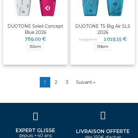
DUOTONE Soleil Concept
DUOTONE TS Big Air SLS
Blue 2026
2026
769,00 €
1 019,15 €
1 199,00 €
132cm
136cm
1
2
3
Suivant »
EXPERT GLISSE
LIVRAISON OFFERTE
depuis +40 ans
dès 150€ d'achat