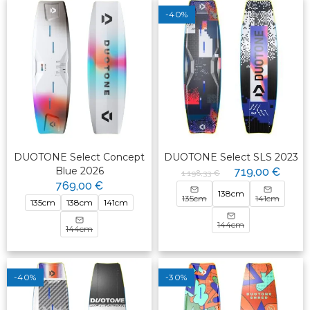
-40%
DUOTONE Select Concept
DUOTONE Select SLS 2023
Blue 2026
719,00 €
1 198,33 €
769,00 €
138cm
135cm
141cm
135cm
138cm
141cm
144cm
144cm
-40%
-30%