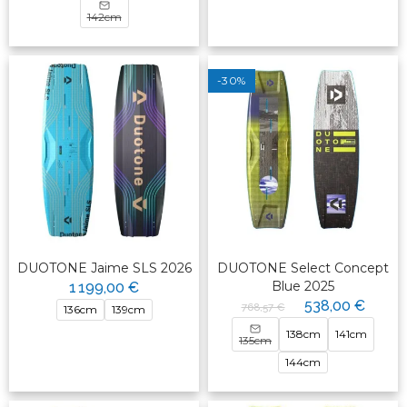
142cm
-30%
DUOTONE Jaime SLS 2026
DUOTONE Select Concept
Blue 2025
1 199,00 €
538,00 €
768,57 €
136cm
139cm
138cm
141cm
135cm
144cm