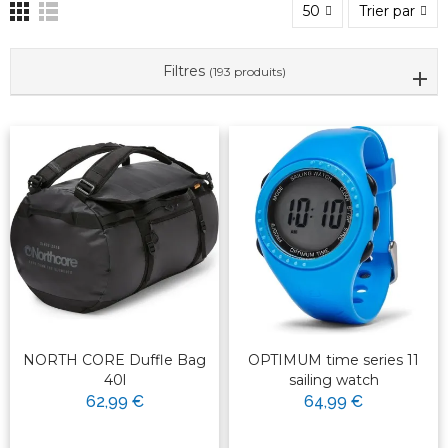
50
Trier par
Filtres
(193 produits)
NORTH CORE Duffle Bag
OPTIMUM time series 11
40l
sailing watch
62,99 €
64,99 €