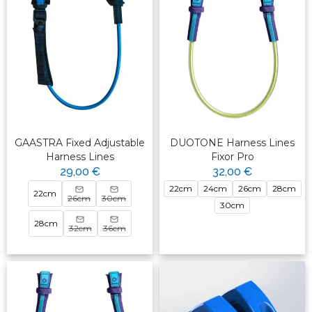
GAASTRA Fixed Adjustable
DUOTONE Harness Lines
Harness Lines
Fixor Pro
29,00 €
32,00 €
22cm
24cm
26cm
28cm
22cm
26cm
30cm
30cm
28cm
32cm
36cm