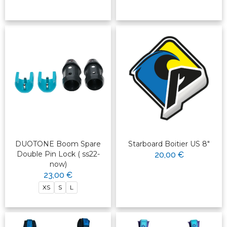
DUOTONE Boom Spare
Starboard Boitier US 8"
Double Pin Lock ( ss22-
20,00 €
now)
23,00 €
XS
S
L