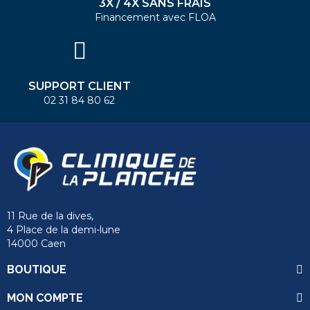
3X / 4X SANS FRAIS
Financement avec FLOA
SUPPORT CLIENT
02 31 84 80 62
11 Rue de la dives,
4 Place de la demi-lune
14000 Caen
send
BOUTIQUE
MON COMPTE