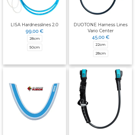
LISA Hardnesslines 2.0
DUOTONE Harness Lines
Vario Center
99,00 €
45,00 €
28cm
22cm
50cm
28cm