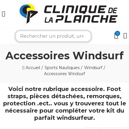
0
search
Accessoires Windsurf
Accueil
Sports Nautiques
Windsurf
Accessoires Windsurf
Voici notre rubrique accessoire. Foot
×
straps, pièces détachées, remorques,
protection .ect.. vous y trouverez tout le
nécessaire pour compléter votre kit du
Bonjour ! Je suis votre expert nautique.
parfait windsurfeur.
Comment puis-je vous aider aujourd'hui ?