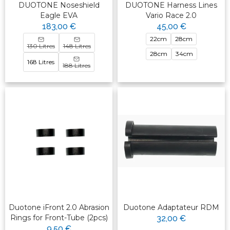
DUOTONE Noseshield
DUOTONE Harness Lines
Eagle EVA
Vario Race 2.0
183,00 €
45,00 €
22cm
28cm
130 Litres
148 Litres
28cm
34cm
168 Litres
188 Litres
Duotone iFront 2.0 Abrasion
Duotone Adaptateur RDM
Rings for Front-Tube (2pcs)
32,00 €
9,50 €