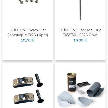
DUOTONE Screw For
DUOTONE Torx Tool Duo
Footstrap M7x28 ( 4pcs)
T45/T30 ( SS26-Onw)
10,70 €
19,00 €