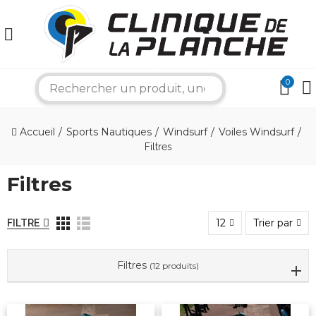
0
search
×
Accueil
Sports Nautiques
Windsurf
Voiles Windsurf
Filtres
Bonjour ! Je suis votre expert nautique.
Comment puis-je vous aider aujourd'hui ?
Filtres
12
Trier par
FILTRE
Filtres
(12 produits)