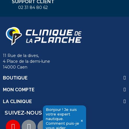
SUPPORT CLIENT
02 31 84 80 62
11 Rue de la dives,
4 Place de la demi-lune
14000 Caen
BOUTIQUE
MON COMPTE
LA CLINIQUE
Bonjour ! Je suis
SUIVEZ-NOUS
votre expert
nautique.
×
Comment puis-je
send
vous aider