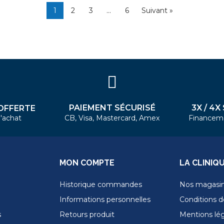
1
2
3
…
6
Suivant »
PAIEMENT SÉCURISÉ
3X / 4X
OFFERTE
'achat
CB, Visa, Mastercard, Amex
Financem
MON COMPTE
LA CLINIQ
Historique commandes
Nos magasi
Informations personnelles
Conditions de
s
Retours produit
Mentions lé