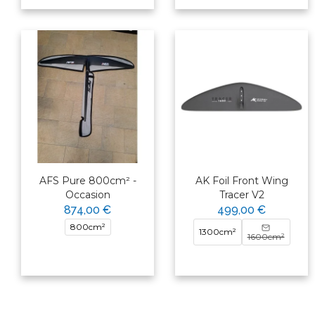
AFS Pure 800cm² -
AK Foil Front Wing
Occasion
Tracer V2
874,00 €
499,00 €
800cm²
1300cm²
1600cm²