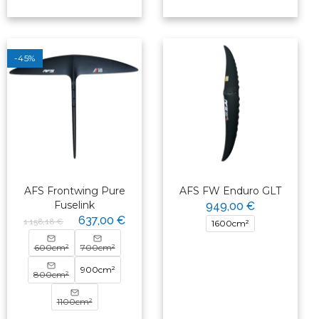
-45%
AFS Frontwing Pure
AFS FW Enduro GLT
Fuselink
949,00 €
637,00 €
1 158,18 €
1600cm²
600cm²
700cm²
900cm²
800cm²
1100cm²