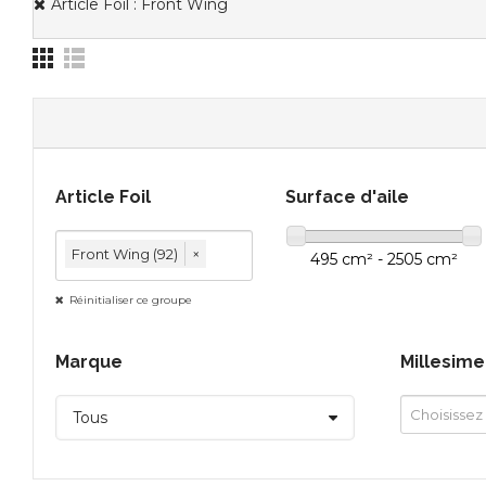
Article Foil : Front Wing
Article Foil
Surface d'aile
Front Wing (92)
×
495 cm² - 2505 cm²
Réinitialiser ce groupe
Marque
Millesime