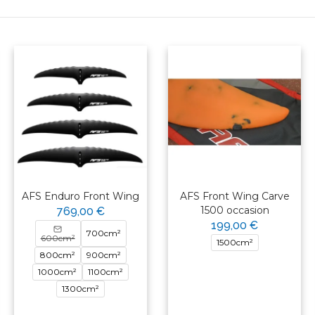
AFS Enduro Front Wing
AFS Front Wing Carve
1500 occasion
769,00 €
199,00 €
700cm²
600cm²
1500cm²
800cm²
900cm²
1000cm²
1100cm²
1300cm²