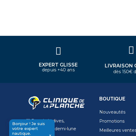
×
Bonjour ! Je suis votre expert
nautique. Comment puis-je vous
aider aujourd'hui ?
EXPERT GLISSE
LIVRAISON 
depuis +40 ans
dès 150€ d
BOUTIQUE
Nouveautés
11 Rue de la dives,
Promotions
Bonjour ! Je suis
votre expert
4 Place de la demi-lune
Meilleures vente
nautique.
×