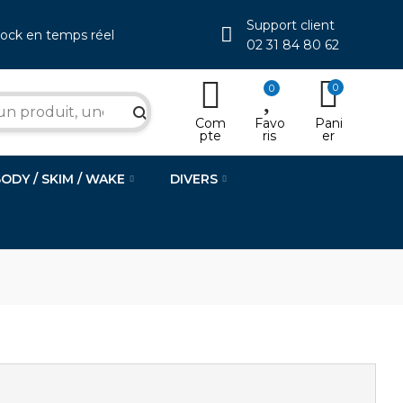
Support client
tock en temps réel
02 31 84 80 62
0
0
search
Com
Favo
Pani
pte
ris
er
BODY / SKIM / WAKE
DIVERS