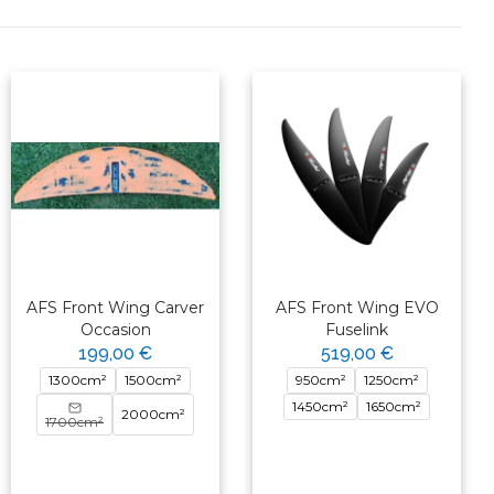
AFS Front Wing Carver
AFS Front Wing EVO
Occasion
Fuselink
199,00 €
519,00 €
1300cm²
1500cm²
950cm²
1250cm²
1450cm²
1650cm²
2000cm²
1700cm²