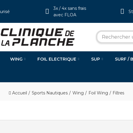
3x / 4x sans frais
urisé
S
avec FLOA
WING
FOIL ELECTRIQUE
SUP
SURF / 
Accueil
Sports Nautiques
Wing
Foil Wing
Filtres