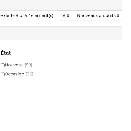
e de 1-18 of 92 élément(s)
18
Nouveaux produits
État
Nouveau
(59)
Occasion
(33)