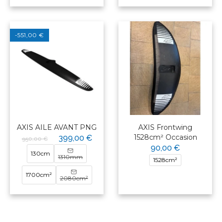
-551,00 €
AXIS AILE AVANT PNG
AXIS Frontwing
1528cm² Occasion
399,00 €
950,00 €
90,00 €
130cm
1310mm
1528cm²
1700cm²
2080cm²