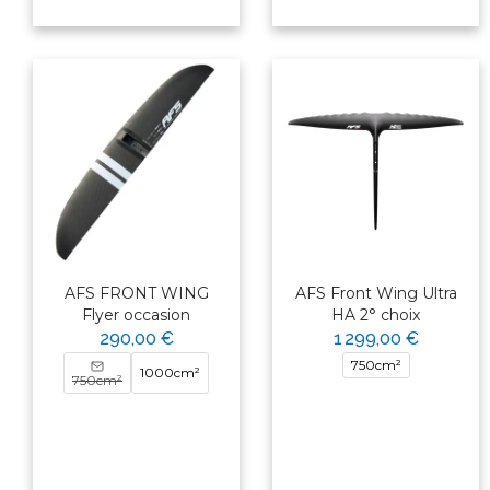
AFS FRONT WING
AFS Front Wing Ultra
Flyer occasion
HA 2° choix
290,00 €
1 299,00 €
750cm²
1000cm²
750cm²