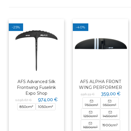
-25%
-40%
AFS Advanced Silk
AFS ALPHA FRONT
Frontwing Fuselink
WING PERFORMER
Expo Shop
359,00 €
598,33 €
974,00 €
1 298,67 €
750cm²
950cm²
850cm²
1050cm²
1250cm²
1450cm²
1900cm²
1650cm²