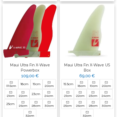
Maui Ultra Fin X-Wave
Maui Ultra Fin X-Wave US
Powerbox
Box
109,00 €
69,00 €
18cm
19cm
15.5cm
17.5cm
20cm
18cm
19cm
20cm
23cm
21cm
22cm
24cm
21cm
22cm
23cm
24cm
25cm
26cm
28cm
30cm
25cm
26cm
28cm
30cm
32cm
32cm