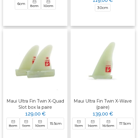
119,00 €
6cm
8cm
10cm
30cm
Maui Ultra Fin Twin X-Quad
Maui Ultra Fin Twin X-Wave
Slot box la paire
(paire)
129,00 €
139,00 €
15.5cm
17.5cm
8cm
9cm
10cm
11cm
14cm
16.5cm