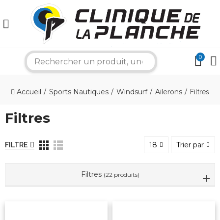
0
search
×
Accueil
Sports Nautiques
Windsurf
Ailerons
Filtres
Filtres
Bonjour ! Je suis votre expert nautique.
Comment puis-je vous aider aujourd'hui ?
18
Trier par
FILTRE
Filtres
(22 produits)