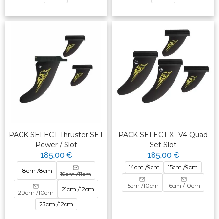
PACK SELECT Thruster SET
PACK SELECT X1 V4 Quad
Power / Slot
Set Slot
185,00 €
185,00 €
14cm /9cm
15cm /9cm
18cm /8cm
19cm /11cm
15cm /10cm
16cm /10cm
21cm /12cm
20cm /10cm
23cm /12cm