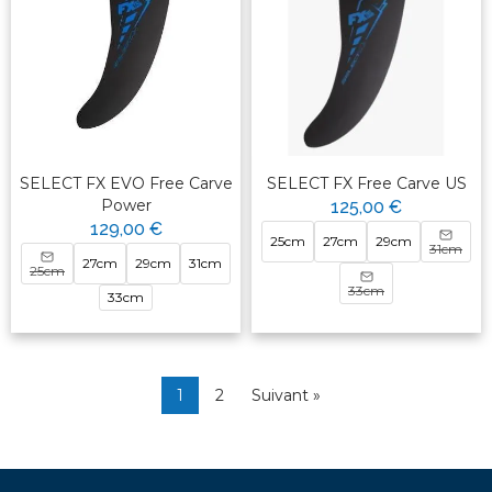
SELECT FX EVO Free Carve
SELECT FX Free Carve US
Power
125,00 €
129,00 €
25cm
27cm
29cm
31cm
27cm
29cm
31cm
25cm
33cm
33cm
1
2
Suivant »