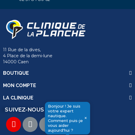
11 Rue de la dives,
4 Place de la demi-lune
14000 Caen
BOUTIQUE
MON COMPTE
LA CLINIQUE
Bonjour ! Je suis
SUIVEZ-NOUS
votre expert
send
nautique.
×
Comment puis-je
vous aider
aujourd'hui ?