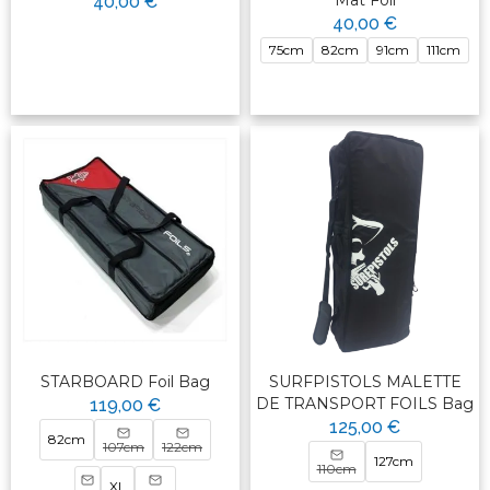
Mat Foil
40,00 €
40,00 €
75cm
82cm
91cm
111cm
STARBOARD Foil Bag
SURFPISTOLS MALETTE
DE TRANSPORT FOILS Bag
119,00 €
125,00 €
82cm
107cm
122cm
127cm
110cm
XL