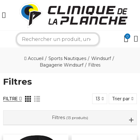
0
search
×
Accueil
Sports Nautiques
Windsurf
Bagagerie Windsurf
Filtres
Bonjour ! Je suis votre expert nautique.
Comment puis-je vous aider aujourd'hui ?
Filtres
13
Trier par
FILTRE
Filtres
(13 produits)