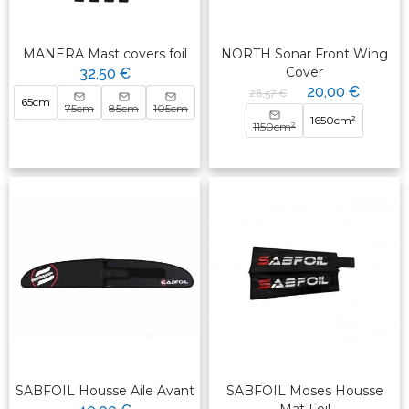
MANERA Mast covers foil
NORTH Sonar Front Wing
Cover
32,50 €
20,00 €
28,57 €
65cm
75cm
85cm
105cm
1650cm²
1150cm²
SABFOIL Housse Aile Avant
SABFOIL Moses Housse