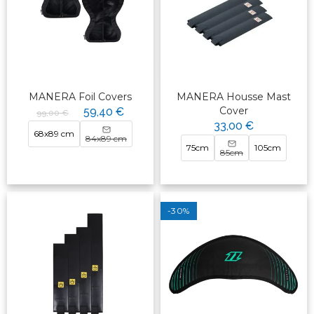
MANERA Foil Covers
MANERA Housse Mast
Cover
59,40 €
99,00 €
33,00 €
68x89 cm
84x89 cm
75cm
105cm
85cm
-30%