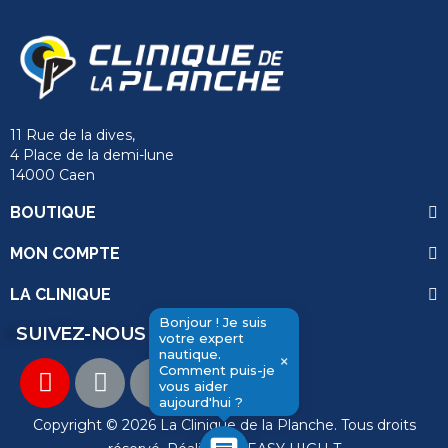
11 Rue de la dives,
4 Place de la demi-lune
14000 Caen
BOUTIQUE
MON COMPTE
LA CLINIQUE
Bonjour ! Je suis
SUIVEZ-NOUS
votre expert
nautique.
×
send
Comment puis-je
vous aider
aujourd'hui ?
Copyright © 2026 La Clinique de la Planche. Tous droits