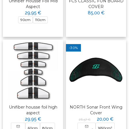
Unifiber Housse Foil Mid
FCS CLASSIC FUN BOARD
Aspect
COVER
29,95 €
85,00 €
90cm
110cm
-30%
Unifiber housse foil high
NORTH Sonar Front Wing
aspect
Cover
29,95 €
20,00 €
28,57 €
60cm
80cm
1650cm²