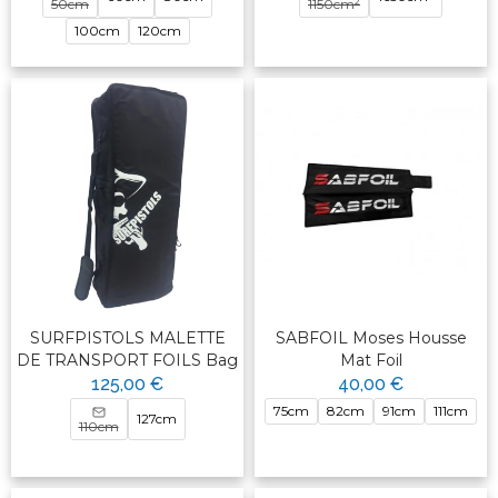
50cm
1150cm²
100cm
120cm
SURFPISTOLS MALETTE
SABFOIL Moses Housse
DE TRANSPORT FOILS Bag
Mat Foil
125,00 €
40,00 €
75cm
82cm
91cm
111cm
127cm
110cm