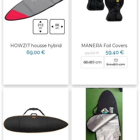
HOWZIT housse hybrid
MANERA Foil Covers
69,00 €
59,40 €
99,00 €
68x89 cm
84x89 cm