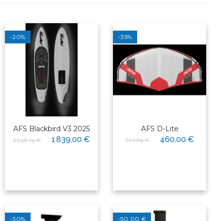
-20%
-35%
AFS Blackbird V3 2025
AFS D-Lite
1 839,00 €
460,00 €
2 298,75 €
707,69 €
-30%
-50,00 €