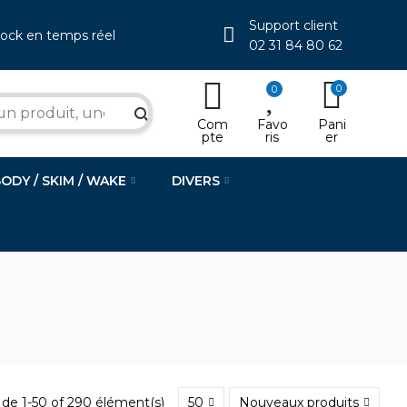
Support client
tock en temps réel
02 31 84 80 62
0
0
search
Com
Favo
Pani
pte
ris
er
BODY / SKIM / WAKE
DIVERS
 de 1-50 of 290 élément(s)
50
Nouveaux produits