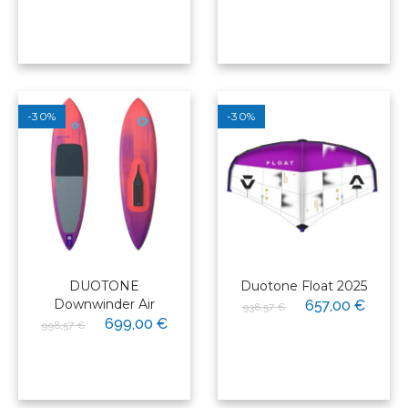
-30%
-30%
DUOTONE
Duotone Float 2025
Downwinder Air
657,00 €
938,57 €
699,00 €
998,57 €