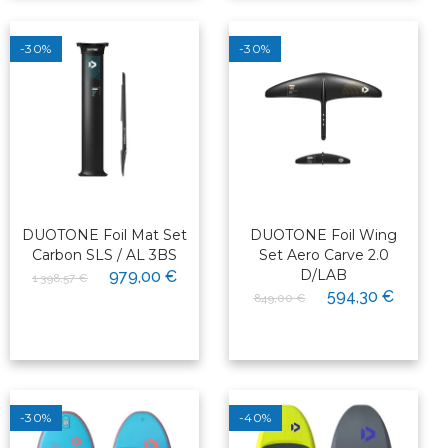
-30%
-30%
DUOTONE Foil Mat Set
DUOTONE Foil Wing
Carbon SLS / AL 3BS
Set Aero Carve 2.0
D/LAB
979,00 €
1 398,57 €
594,30 €
849,00 €
-30%
-40%