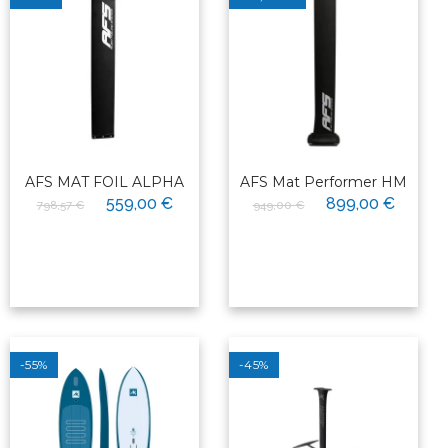
AFS MAT FOIL ALPHA
AFS Mat Performer HM
559,00 €
899,00 €
798,57 €
949,00 €
-55%
-45%