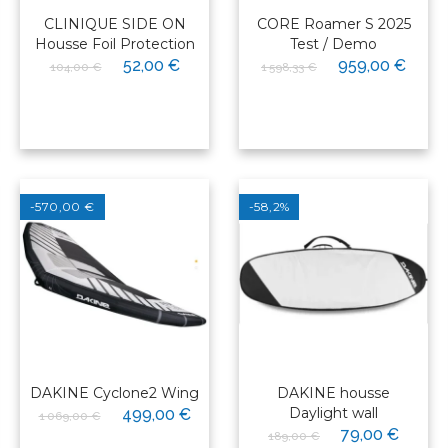
CLINIQUE SIDE ON
CORE Roamer S 2025
Housse Foil Protection
Test / Demo
52,00 €
959,00 €
104,00 €
1 598,33 €
-570,00 €
-58,2%
DAKINE Cyclone2 Wing
DAKINE housse
Daylight wall
499,00 €
1 069,00 €
79,00 €
189,00 €