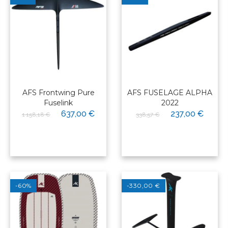
AFS Frontwing Pure
AFS FUSELAGE ALPHA
Fuselink
2022
637,00 €
237,00 €
1 158,18 €
338,57 €
-60%
-330,00 €