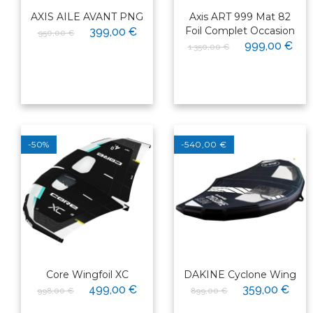
AXIS AILE AVANT PNG
Axis ART 999 Mat 82
Foil Complet Occasion
399,00 €
950,00 €
999,00 €
1 350,00 €
-50%
-540,00 €
Core Wingfoil XC
DAKINE Cyclone Wing
499,00 €
359,00 €
998,00 €
899,00 €