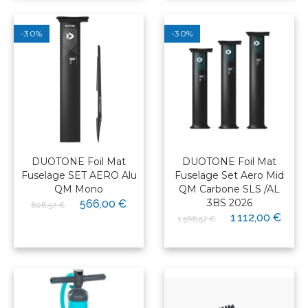
-30%
-30%
DUOTONE Foil Mat
DUOTONE Foil Mat
Fuselage SET AERO Alu
Fuselage Set Aero Mid
QM Mono
QM Carbone SLS /AL
3BS 2026
566,00 €
808,57 €
1 112,00 €
1 588,57 €