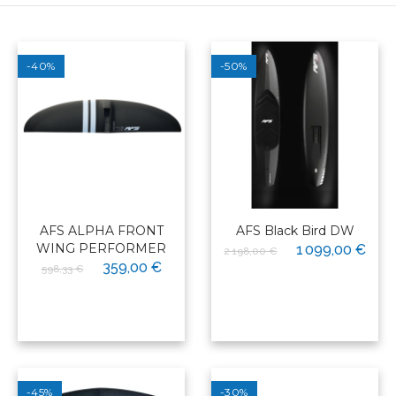
-40%
-50%
AFS ALPHA FRONT
AFS Black Bird DW
WING PERFORMER
1 099,00 €
2 198,00 €
359,00 €
598,33 €
-45%
-30%