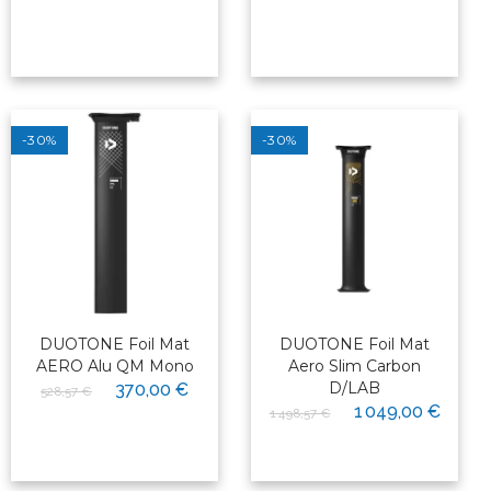
-30%
-30%
DUOTONE Foil Mat
DUOTONE Foil Mat
AERO Alu QM Mono
Aero Slim Carbon
D/LAB
370,00 €
528,57 €
1 049,00 €
1 498,57 €