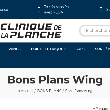
3x / 4x sans frais
urisé
S
avec FLOA
WING
FOIL ELECTRIQUE
SUP
SURF / 
Bons Plans Wing
Accueil
BONS PLANS
Bons Plans Wing
Affichage