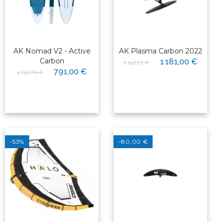
AK Nomad V2 - Active
AK Plasma Carbon 2022
Carbon
1 181,00 €
2 147,27 €
791,00 €
1 757,78 €
-53%
-80,00 €