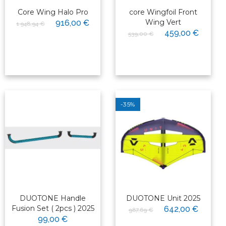
Core Wing Halo Pro
core Wingfoil Front
Wing Vert
916,00 €
1 948,94 €
459,00 €
539,00 €
-35%
DUOTONE Handle
DUOTONE Unit 2025
Fusion Set ( 2pcs ) 2025
642,00 €
987,69 €
99,00 €