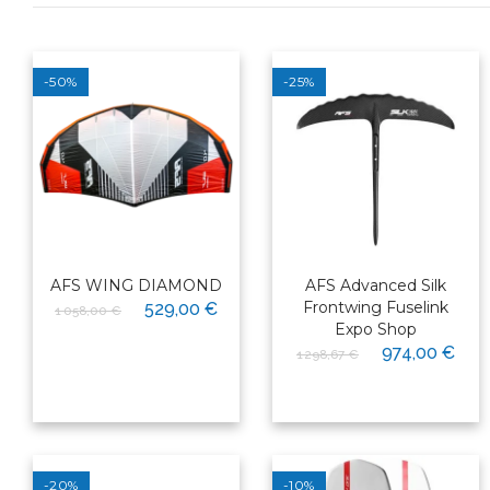
-50%
-25%
AFS WING DIAMOND
AFS Advanced Silk
Frontwing Fuselink
529,00 €
1 058,00 €
Expo Shop
974,00 €
1 298,67 €
-20%
-10%