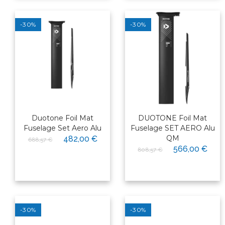
-30%
-30%
Duotone Foil Mat
DUOTONE Foil Mat
Fuselage Set Aero Alu
Fuselage SET AERO Alu
QM
482,00 €
688,57 €
566,00 €
808,57 €
-30%
-30%