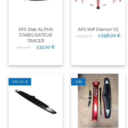
AFS Stab ALPHA
AFS Wilf Diamon V2
STABILISATEUR
1 098,00 €
1 568,57 €
TRACER
132,00 €
188,57 €
-551,00 €
-26%