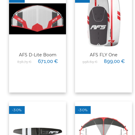
AFS D-Lite Boom
AFS FLY One
671,00 €
899,00 €
838,75 €
998,89 €
-30%
-30%