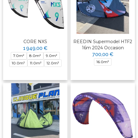
CORE NXS
REEDIN Supermodel HTF2
16m 2024 Occasion
1 949,00 €
700,00 €
7.0m²
8.0m²
9.0m²
16.0m²
10.0m²
11.0m²
12.0m²