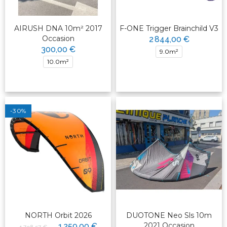
AIRUSH DNA 10m² 2017
F-ONE Trigger Brainchild V3
Occasion
2 844,00 €
300,00 €
9.0m²
10.0m²
-30%
NORTH Orbit 2026
DUOTONE Neo Sls 10m
2021 Occasion
1 259,00 €