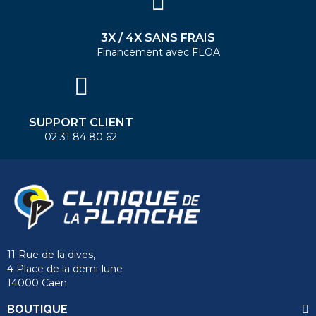
3X / 4X SANS FRAIS
Financement avec FLOA
SUPPORT CLIENT
02 31 84 80 62
11 Rue de la dives,
4 Place de la demi-lune
14000 Caen
send
BOUTIQUE