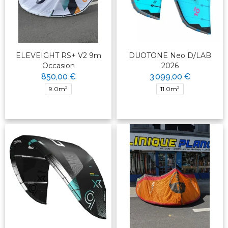
ELEVEIGHT RS+ V2 9m
DUOTONE Neo D/LAB
Occasion
2026
850,00 €
3 099,00 €
9.0m²
11.0m²