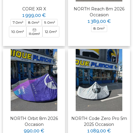
CORE XR X
NORTH Reach 8m 2026
Occasion
1 999,00 €
1 389,00 €
7.0m²
8.0m²
9.0m²
8.0m²
10.0m²
12.0m²
11.0m²
NORTH Orbit 8m 2026
NORTH Code Zero Pro 5m
Occasion
2025 Occasion
990,00 €
1 089,00 €