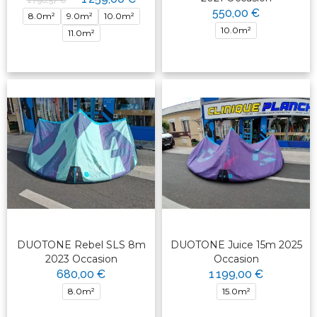
1 798,57 €
550,00 €
8.0m²
9.0m²
10.0m²
10.0m²
11.0m²
DUOTONE Rebel SLS 8m
DUOTONE Juice 15m 2025
2023 Occasion
Occasion
680,00 €
1 199,00 €
8.0m²
15.0m²