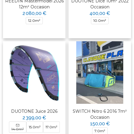
REEDIN Mastermodel 2026
DUOTONE Dice 10m² 2022
12m² Occasion
Occasion
2 080,00 €
400,00 €
12.0m²
10.0m²
DUOTONE Juice 2026
SWITCH Nitro 6 2016 7m²
Occasion
2 399,00 €
150,00 €
15.0m²
17.0m²
14.0m²
7.0m²