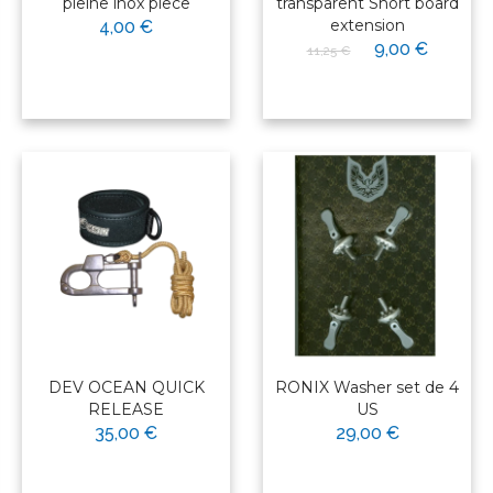
pleine inox piece
transparent Short board
extension
4,00 €
9,00 €
11,25 €
DEV OCEAN QUICK
RONIX Washer set de 4
RELEASE
US
35,00 €
29,00 €