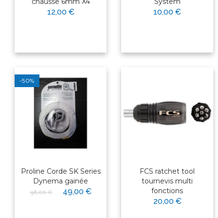
chausse 6mm X4
System
12,00 €
10,00 €
-50%
Proline Corde SK Series
FCS ratchet tool
Dynema gainée
tournevis multi
fonctions
49,00 €
98,00 €
20,00 €