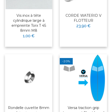
Vis inox à tête
CORDE WATERID V
cylindrique large à
FLOTTEUR
empreinte Torx T 45
23,90 €
8mm M8
1,00 €
-20%
Rondelle cuvette 8mm
Versa traction grip