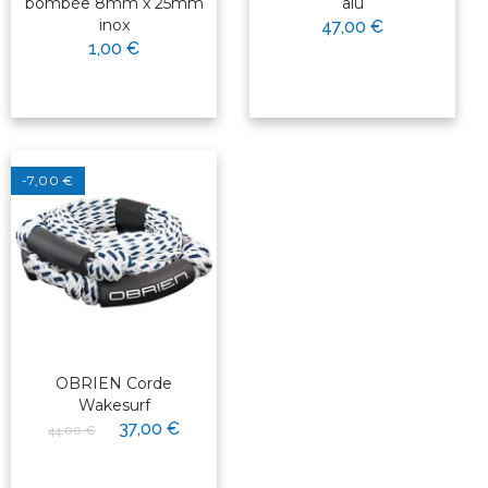
bombée 8mm x 25mm
alu
inox
47,00 €
1,00 €
-7,00 €
OBRIEN Corde
Wakesurf
37,00 €
44,00 €