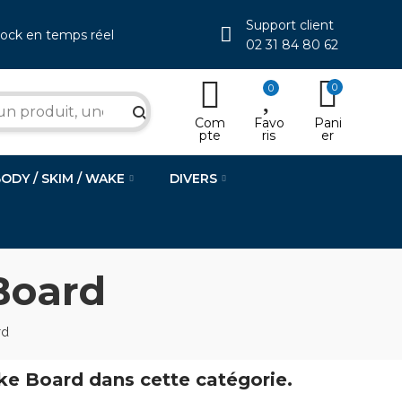
Support client
tock en temps réel
02 31 84 80 62
0
0
search
Com
Favo
Pani
pte
ris
er
BODY / SKIM / WAKE
DIVERS
Board
rd
ake Board dans cette catégorie.