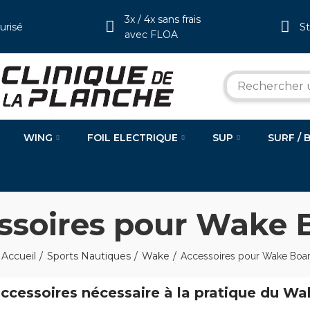
3x / 4x sans frais
urisé
S
avec FLOA
WING
FOIL ELECTRIQUE
SUP
SURF / 
ssoires pour Wake 
Accueil
Sports Nautiques
Wake
Accessoires pour Wake Boa
accessoires nécessaire à la pratique du W