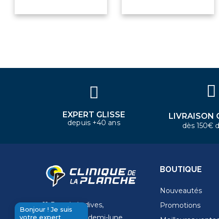
×
Bonjour ! Je suis votre expert
nautique. Comment puis-je vous
aider aujourd'hui ?
EXPERT GLISSE
LIVRAISON 
depuis +40 ans
dès 150€ d
BOUTIQUE
Nouveautés
11 Rue de la dives,
Promotions
Bonjour ! Je suis
votre expert
4 Place de la demi-lune