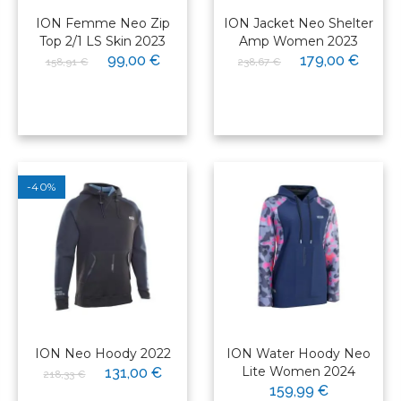
ION Femme Neo Zip
ION Jacket Neo Shelter
Top 2/1 LS Skin 2023
Amp Women 2023
99,00 €
179,00 €
158,91 €
238,67 €
-40%
ION Neo Hoody 2022
ION Water Hoody Neo
Lite Women 2024
131,00 €
218,33 €
159,99 €