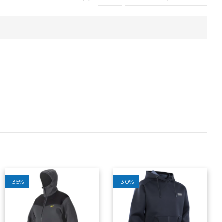
-35%
-30%