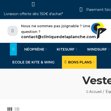
Paiement Séc
Livraison offerte dès 150€ d'achat*
Nous ne sommes pas joignable ? Une
question ?
contact@cliniquedelaplanche.com
NÉOPRÈNE
KITESURF
WINDSURF
ECOLE DE KITE & WING
BONS PLANS
Vest
Accueil
Éq