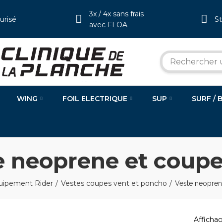
3x / 4x sans frais
urisé
S
avec FLOA
WING
FOIL ELECTRIQUE
SUP
SURF / 
e neoprene et coupe
uipement Rider
Vestes coupes vent et poncho
Veste neopren
Affichag