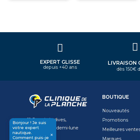
×
Bonjour ! Je suis votre expert
nautique. Comment puis-je vous
aider aujourd'hui ?
EXPERT GLISSE
LIVRAISON 
depuis +40 ans
dès 150€ d
BOUTIQUE
Nouveautés
11 Rue de la dives,
Promotions
Bonjour ! Je suis
votre expert
4 Place de la demi-lune
Meilleures vente
nautique.
×
14000 Caen
Comment puis-je
Marques