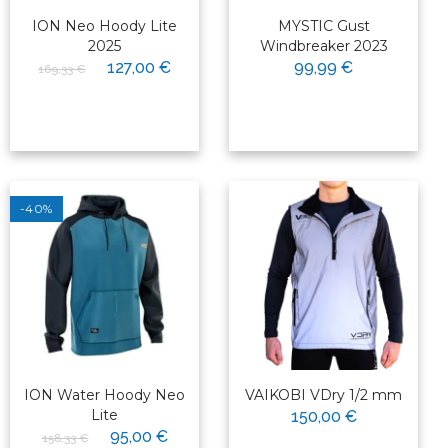
ION Neo Hoody Lite
MYSTIC Gust
2025
Windbreaker 2023
127,00 €
99,99 €
169,33 €
-40%
ION Water Hoody Neo
VAIKOBI VDry 1/2 mm
Lite
150,00 €
95,00 €
158,33 €