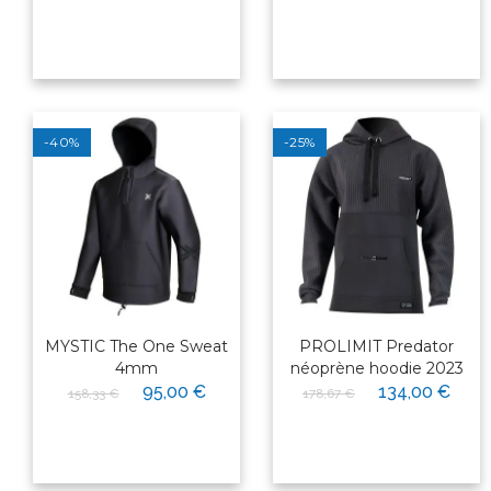
-40%
-25%
MYSTIC The One Sweat
PROLIMIT Predator
4mm
néoprène hoodie 2023
95,00 €
134,00 €
158,33 €
178,67 €