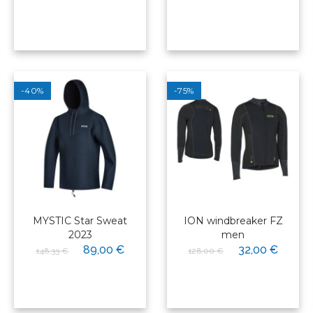
-40%
-75%
MYSTIC Star Sweat
ION windbreaker FZ
2023
men
89,00 €
32,00 €
148,33 €
128,00 €