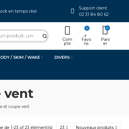
Support client
tock en temps réel
02 31 84 80 62
0
0
search
Com
Favo
Pani
pte
ris
er
BODY / SKIM / WAKE
DIVERS
 vent
e et coupe vent
e de 1-23 of 23 élément(s)
23
Nouveaux produits