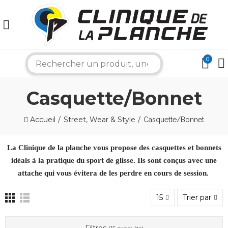
0
search
×
Casquette/Bonnet
Bonjour ! Je suis votre expert nautique.
Accueil
Street, Wear & Style
Casquette/Bonnet
Comment puis-je vous aider aujourd'hui ?
La Clinique de la planche vous propose des casquettes et bonnets
idéals à la pratique du sport de glisse.
Ils sont conçus avec une
attache qui vous évitera de les perdre en cours de session.
15
Trier par