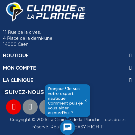
11 Rue de la dives,
4 Place de la demi-lune
14000 Caen
BOUTIQUE
MON COMPTE
LA CLINIQUE
Bonjour ! Je suis
SUIVEZ-NOUS
votre expert
nautique.
send
×
Comment puis-je
vous aider
aujourd'hui ?
Copyright © 2026 La Clinique de la Planche. Tous droits
chat
réservé. Réalisation
EASY HIGH T