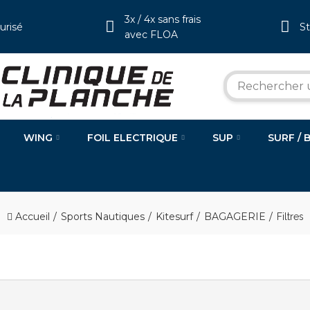
3x / 4x sans frais
urisé
S
avec FLOA
WING
FOIL ELECTRIQUE
SUP
SURF / 
Accueil
Sports Nautiques
Kitesurf
BAGAGERIE
Filtres