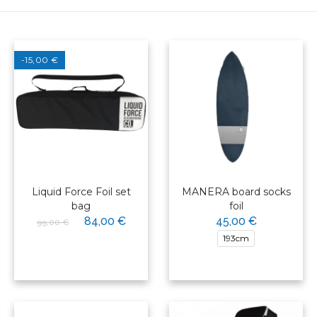
-15,00 €
Liquid Force Foil set
MANERA board socks
bag
foil
84,00 €
45,00 €
99,00 €
193cm