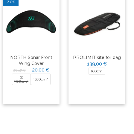
-30%
NORTH Sonar Front
PROLIMIT kite foil bag
Wing Cover
139,00 €
20,00 €
28,57 €
160cm
1650cm²
1150cm²