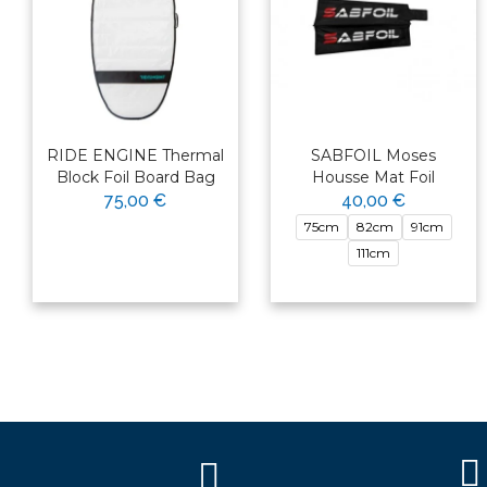
RIDE ENGINE Thermal
SABFOIL Moses
Block Foil Board Bag
Housse Mat Foil
75,00 €
40,00 €
75cm
82cm
91cm
111cm
×
Bonjour ! Je suis votre expert
nautique. Comment puis-je vous
aider aujourd'hui ?