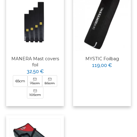
MANERA Mast covers
MYSTIC Foilbag
foil
119,00 €
32,50 €
65cm
75cm
85cm
105cm