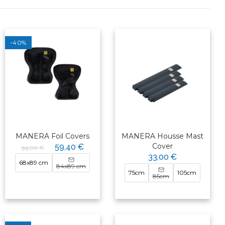
-40%
MANERA Foil Covers
MANERA Housse Mast
Cover
59,40 €
99,00 €
33,00 €
68x89 cm
84x89 cm
75cm
105cm
85cm