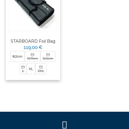
STARBOARD Foil Bag
119,00 €
82cm
107cm
122cm
XL
L
2XL