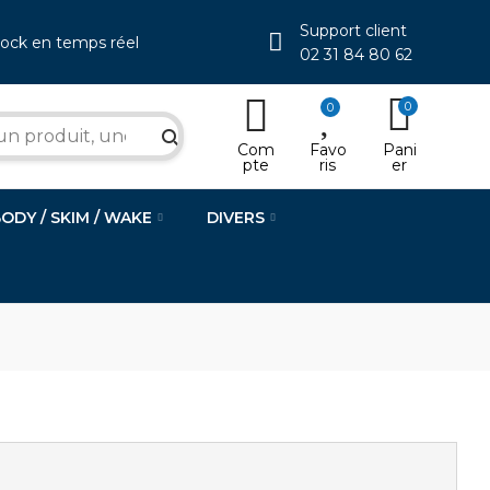
Support client
tock en temps réel
02 31 84 80 62
0
0
search
Com
Favo
Pani
pte
ris
er
BODY / SKIM / WAKE
DIVERS