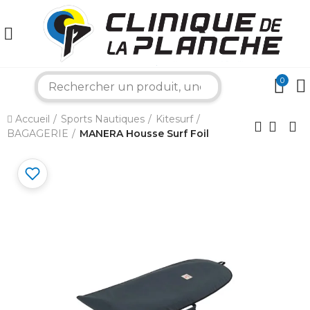
0
×
search
Accueil
Sports Nautiques
Kitesurf
BAGAGERIE
MANERA Housse Surf Foil
Bonjour ! Je suis votre expert nautique.
Comment puis-je vous aider aujourd'hui ?