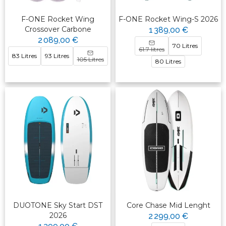
F-ONE Rocket Wing
F-ONE Rocket Wing-S 2026
Crossover Carbone
1 389,00 €
2 089,00 €
70 Litres
61.7 litres
83 Litres
93 Litres
105 Litres
80 Litres
DUOTONE Sky Start DST
Core Chase Mid Lenght
2026
2 299,00 €