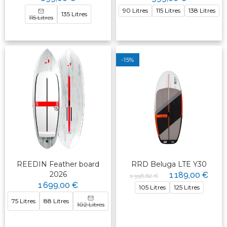
90 Litres
115 Litres
138 Litres
135 Litres
115 Litres
-15%
REEDIN Feather board
RRD Beluga LTE Y30
2026
1 189,00 €
1 398,82 €
1 699,00 €
105 Litres
125 Litres
75 Litres
88 Litres
102 Litres