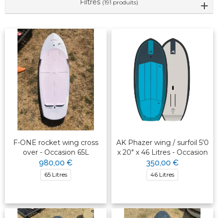
Filtres
(191 produits)
F-ONE rocket wing cross
AK Phazer wing / surfoil 5'0
over - Occasion 65L
x 20" x 46 Litres - Occasion
980,00 €
350,00 €
65 Litres
46 Litres