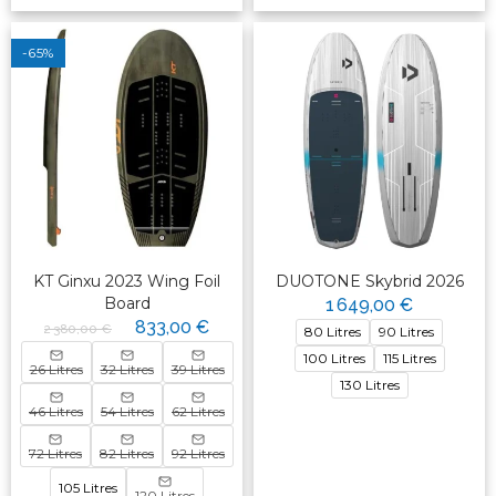
-65%
KT Ginxu 2023 Wing Foil
DUOTONE Skybrid 2026
Board
1 649,00 €
833,00 €
2 380,00 €
80 Litres
90 Litres
100 Litres
115 Litres
26 Litres
32 Litres
39 Litres
130 Litres
46 Litres
54 Litres
62 Litres
72 Litres
82 Litres
92 Litres
105 Litres
120 Litres