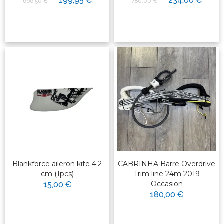
199,95 €
234,00 €
666,50 €
780,00 €
Blankforce aileron kite 4.2
CABRINHA Barre Overdrive
cm (1pcs)
Trim line 24m 2019
Occasion
15,00 €
180,00 €