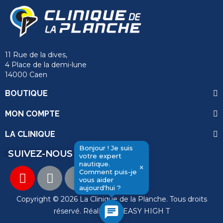
11 Rue de la dives,
4 Place de la demi-lune
14000 Caen
BOUTIQUE
MON COMPTE
LA CLINIQUE
Bonjour ! Je suis
SUIVEZ-NOUS
votre expert
nautique.
×
Comment puis-je
vous aider
send
aujourd'hui ?
Copyright © 2026 La Clinique de la Planche. Tous droits
chat
réservé. Réalisation
EASY HIGH T