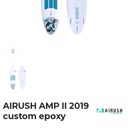
N'hésitez pas à consulter notre rayon complet
pour plus de choix, ou jetez un
Combinaison
œil à nos
si vous
Promotions Occasions
cherchez une bonne affaire !
Cliquez pour agrandir
AIRUSH AMP II 2019
custom epoxy