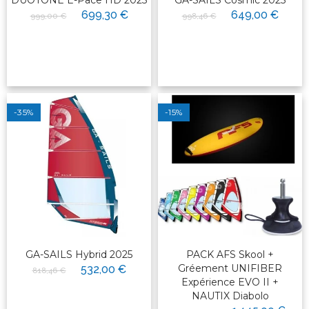
DUOTONE E-Pace HD 2025
GA-SAILS Cosmic 2025
699,30 €
649,00 €
999,00 €
998,46 €
-35%
-15%
GA-SAILS Hybrid 2025
PACK AFS Skool +
Gréement UNIFIBER
532,00 €
818,46 €
Expérience EVO II +
NAUTIX Diabolo