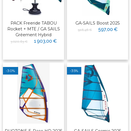
PACK Freeride TABOU
GA-SAILS Boost 2025
Rocket + MTE / GA SAILS
597,00 €
918,46 €
Gréement Hybrid
1 903,00 €
3 020,63 €
-30%
-35%