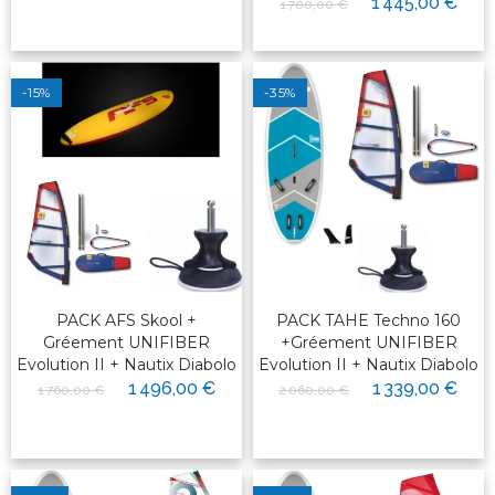
1 445,00 €
1 700,00 €
-15%
-35%
PACK AFS Skool +
PACK TAHE Techno 160
Gréement UNIFIBER
+Gréement UNIFIBER
Evolution II + Nautix Diabolo
Evolution II + Nautix Diabolo
1 496,00 €
1 339,00 €
1 760,00 €
2 060,00 €