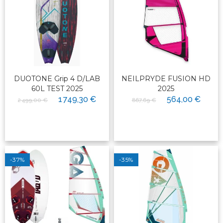
DUOTONE Grip 4 D/LAB
NEILPRYDE FUSION HD
60L TEST 2025
2025
1 749,30 €
564,00 €
2 499,00 €
867,69 €
-37%
-35%