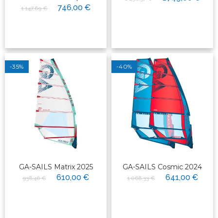
746,00 €
1 147,69 €
-35%
-40%
GA-SAILS Matrix 2025
GA-SAILS Cosmic 2024
610,00 €
641,00 €
938,46 €
1 068,33 €