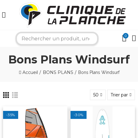
0
search
Bons Plans Windsurf
Accueil
BONS PLANS
Bons Plans Windsurf
50
Trier par
×
-35%
-30%
Absolument ! Notre atelier est spécialisé dans la
et de planches.
réparation de voile