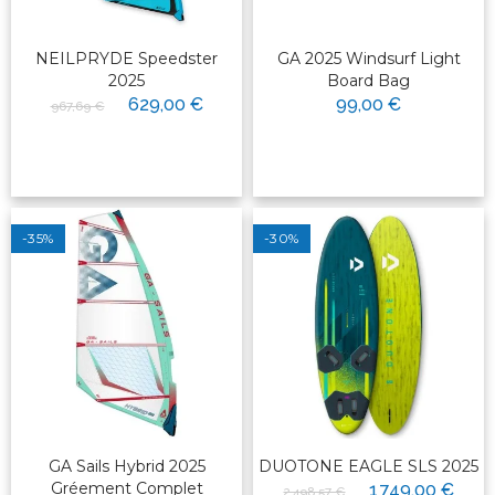
NEILPRYDE Speedster
GA 2025 Windsurf Light
2025
Board Bag
629,00 €
99,00 €
967,69 €
-35%
-30%
GA Sails Hybrid 2025
DUOTONE EAGLE SLS 2025
Gréement Complet
1 749,00 €
2 498,57 €