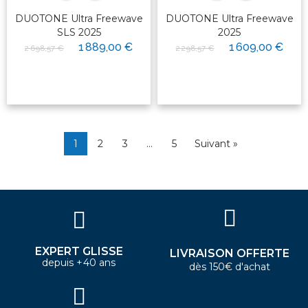
DUOTONE Ultra Freewave
DUOTONE Ultra Freewave
SLS 2025
2025
1 889,00 €
1 609,00 €
2 698,57 €
2 298,57 €
1
2
3
…
5
Suivant »
EXPERT GLISSE
LIVRAISON OFFERTE
depuis +40 ans
dès 150€ d'achat