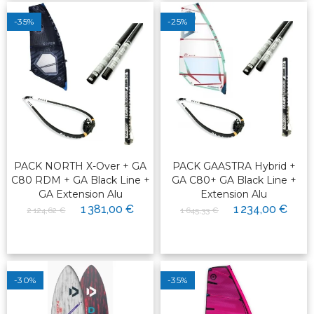
-35%
-25%
PACK NORTH X-Over + GA
PACK GAASTRA Hybrid +
C80 RDM + GA Black Line +
GA C80+ GA Black Line +
GA Extension Alu
Extension Alu
1 381,00 €
1 234,00 €
2 124,62 €
1 645,33 €
-30%
-35%