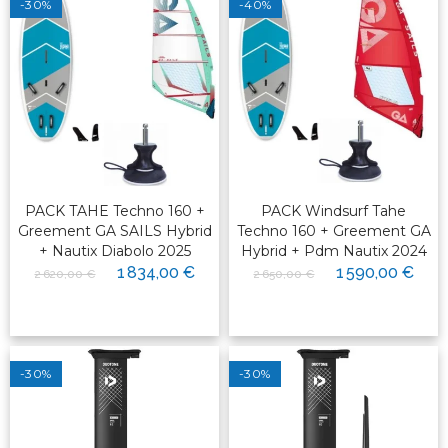
-30%
-40%
PACK TAHE Techno 160 +
PACK Windsurf Tahe
Greement GA SAILS Hybrid
Techno 160 + Greement GA
+ Nautix Diabolo 2025
Hybrid + Pdm Nautix 2024
1 834,00 €
1 590,00 €
2 620,00 €
2 650,00 €
-30%
-30%