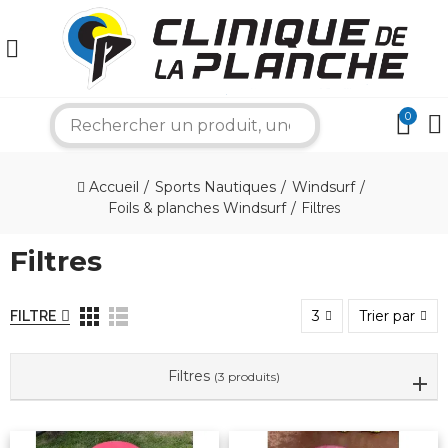
×
0
search
Bonjour ! Je suis votre expert nautique.
Accueil
Sports Nautiques
Windsurf
Comment puis-je vous aider aujourd'hui ?
Foils & planches Windsurf
Filtres
Filtres
3
Trier par
FILTRE
Filtres
(3 produits)