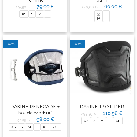
Femme
palm
79,00 €
60,00 €
197,50 €
240,00 €
XS
S
M
L
L
M
-62%
-63%
DAKINE RENEGADE +
DAKINE T-9 SLIDER
boucle windsurf
110,98 €
299,95 €
98,00 €
257,89 €
XS
S
M
L
XL
XS
S
M
L
XL
2XL