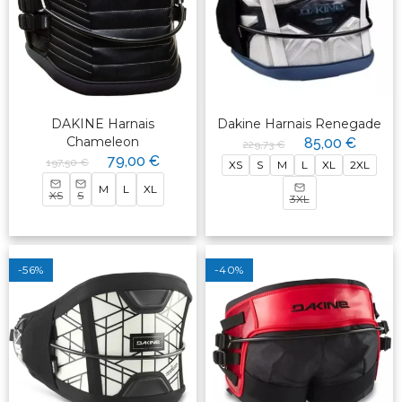
DAKINE Harnais
Dakine Harnais Renegade
Chameleon
85,00 €
229,73 €
79,00 €
197,50 €
XS
S
M
L
XL
2XL
M
L
XL
XS
S
3XL
-56%
-40%