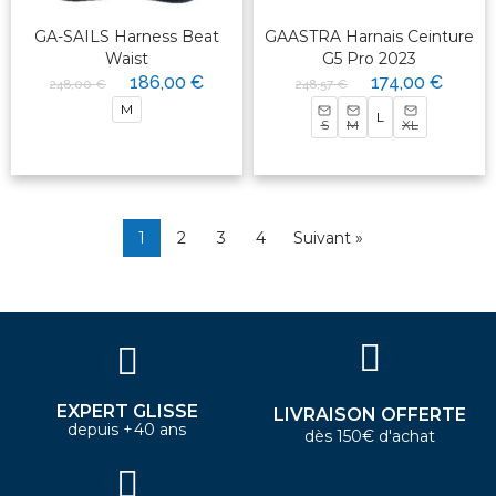
GA-SAILS Harness Beat
GAASTRA Harnais Ceinture
Waist
G5 Pro 2023
186,00 €
174,00 €
248,00 €
248,57 €
M
L
S
M
XL
1
2
3
4
Suivant »
EXPERT GLISSE
LIVRAISON OFFERTE
depuis +40 ans
dès 150€ d'achat