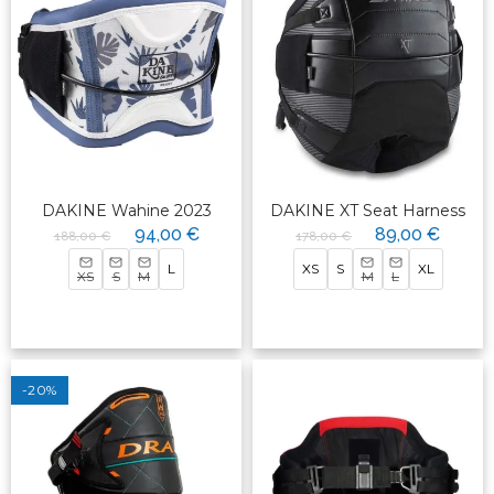
DAKINE Wahine 2023
DAKINE XT Seat Harness
94,00 €
89,00 €
188,00 €
178,00 €
L
XS
S
XL
XS
S
M
M
L
-20%