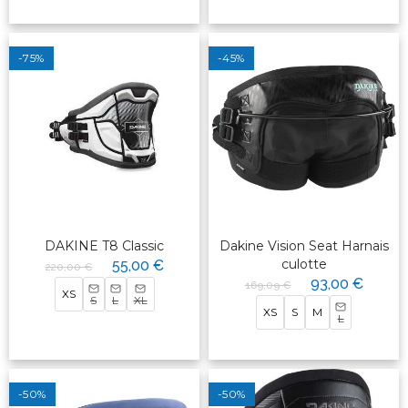
-75%
-45%
DAKINE T8 Classic
Dakine Vision Seat Harnais
culotte
55,00 €
220,00 €
93,00 €
169,09 €
XS
S
L
XL
XS
S
M
L
-50%
-50%