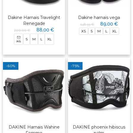
Dakine Harnais Travelight
Dakine harnais vega
Renegade
89,00 €
148,33 €
88,00 €
200,00 €
XS
S
M
L
XL
S
M
L
XL
XS
-60%
-75%
DAKINE Harnais Wahine
DAKINE phoenix hibiscus