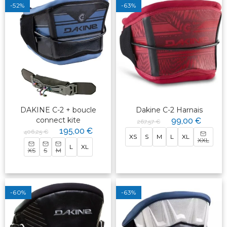
-52%
-63%
DAKINE C-2 + boucle
Dakine C-2 Harnais
connect kite
99,00 €
267,57 €
195,00 €
406,25 €
XS
S
M
L
XL
XXL
L
XL
XS
S
M
-60%
-63%