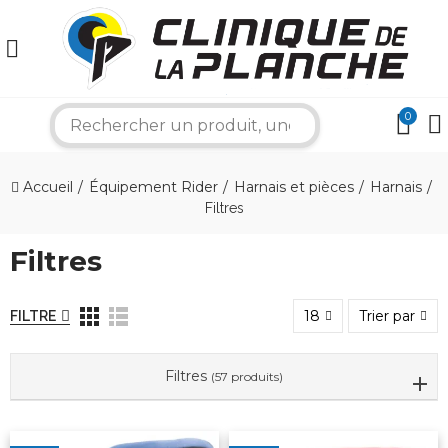
0
search
×
Accueil
Équipement Rider
Harnais et pièces
Harnais
Filtres
Bonjour ! Je suis votre expert nautique.
Filtres
Comment puis-je vous aider aujourd'hui ?
18
Trier par
FILTRE
Filtres
(57 produits)