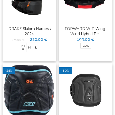
DRAKE Slalom Harness
FORWARD WIP Wing-
2024
Wind Hybrid Belt
220,00 €
199,00 €
275,00 €
L/XL
M
L
S
-25%
-30%