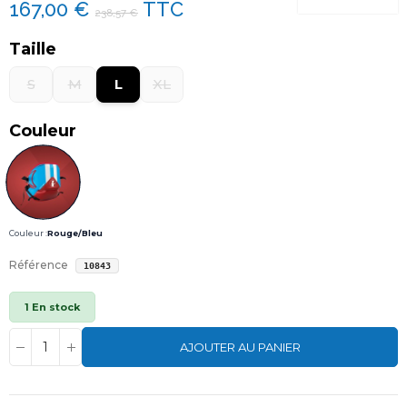
167,00 €
TTC
238,57 €
Taille
S
M
L
XL
Couleur
Couleur :
Rouge/Bleu
Référence
10843
1 En stock
AJOUTER AU PANIER