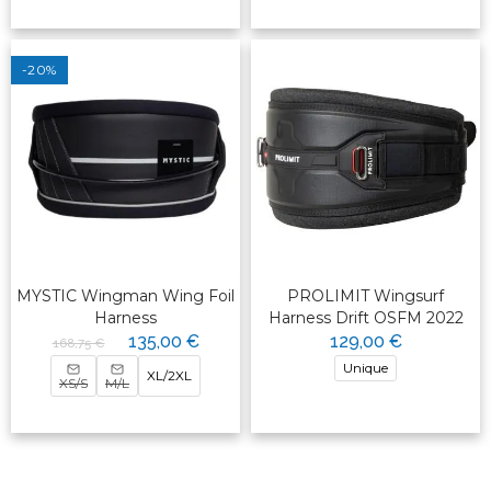
-20%
MYSTIC Wingman Wing Foil
PROLIMIT Wingsurf
Harness
Harness Drift OSFM 2022
135,00 €
129,00 €
168,75 €
Unique
XL/2XL
XS/S
M/L