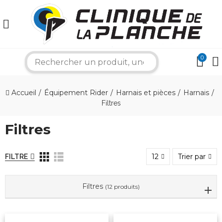
0
search
×
Accueil
Équipement Rider
Harnais et pièces
Harnais
Filtres
Bonjour ! Je suis votre expert nautique.
Comment puis-je vous aider aujourd'hui ?
Filtres
12
Trier par
FILTRE
Filtres
(12 produits)