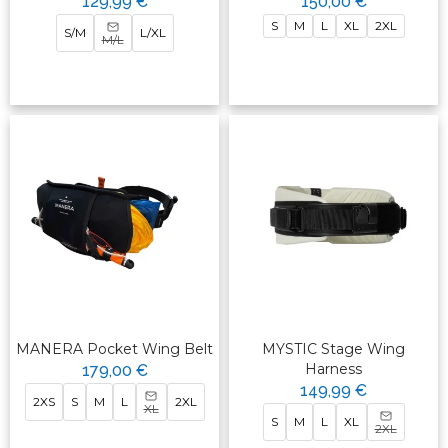
129,99 €
150,00 €
S
M
L
XL
2XL
S/M
L/XL
M/L
MANERA Pocket Wing Belt
MYSTIC Stage Wing
Harness
179,00 €
149,99 €
2XS
S
M
L
2XL
XL
S
M
L
XL
2XL