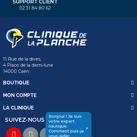
SUPPORT CLIENT
02 31 84 80 62
11 Rue de la dives,
4 Place de la demi-lune
14000 Caen
BOUTIQUE
MON COMPTE
LA CLINIQUE
Bonjour ! Je suis
SUIVEZ-NOUS
votre expert
nautique.
×
Comment puis-je
send
vous aider