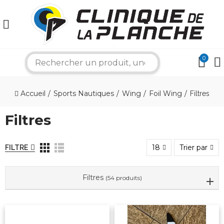
0
search
×
Accueil
Sports Nautiques
Wing
Foil Wing
Filtres
Filtres
Bonjour ! Je suis votre expert nautique.
Comment puis-je vous aider aujourd'hui ?
18
Trier par
FILTRE
Filtres
(54 produits)