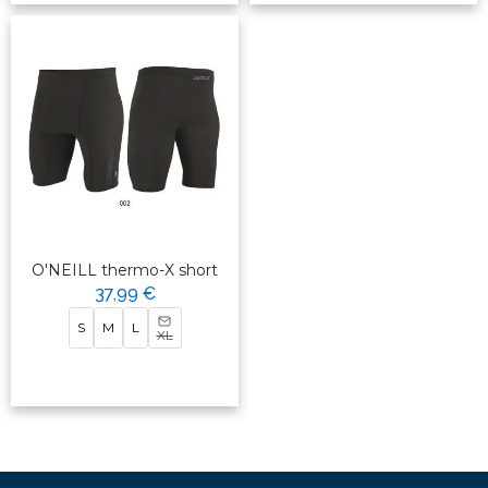
O'NEILL thermo-X short
37,99 €
S
M
L
XL