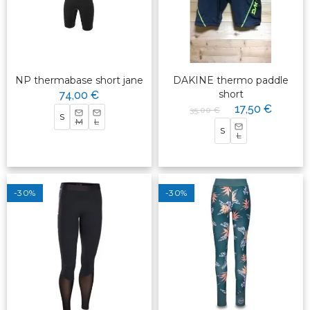
NP thermabase short jane
DAKINE thermo paddle
short
74,00 €
17,50 €
35,00 €
S
M
L
S
L
-30%
-30%