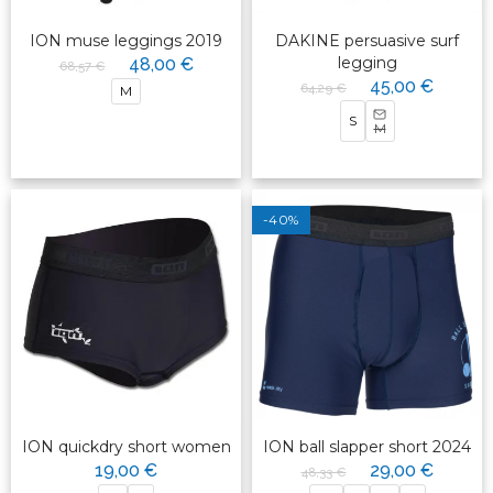
ION muse leggings 2019
DAKINE persuasive surf
legging
48,00 €
68,57 €
45,00 €
64,29 €
M
S
M
-40%
ION quickdry short women
ION ball slapper short 2024
19,00 €
29,00 €
48,33 €