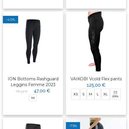
-40%
ION Bottoms Rashguard
VAIKOBI Vcold Flex pants
Leggins Femme 2023
125,00 €
47,00 €
78,33 €
XS
S
M
L
XL
2XL
M
-75%