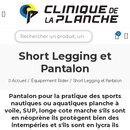
0
search
×
Short Legging et
Pantalon
Bonjour ! Je suis votre expert nautique.
Comment puis-je vous aider aujourd'hui ?
Accueil
Équipement Rider
Short Legging et Pantalon
Pantalon pour la pratique des sports
nautiques ou aquatiques planche à
voile, SUP, longe cote marche s'ils sont
en néoprène ils protègent bien des
intempéries et s'ils sont en lycra ils