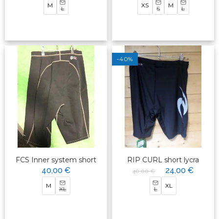
M
XS
M
L
S
L
-40%
FCS Inner system short
RIP CURL short lycra
40,00 €
24,00 €
40,00 €
M
XL
XL
L