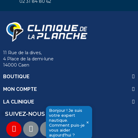
02 31 84 80 62
11 Rue de la dives,
4 Place de la demi-lune
14000 Caen
BOUTIQUE
MON COMPTE
LA CLINIQUE
Bonjour ! Je suis
SUIVEZ-NOUS
votre expert
send
nautique.
×
Comment puis-je
vous aider
aujourd'hui ?