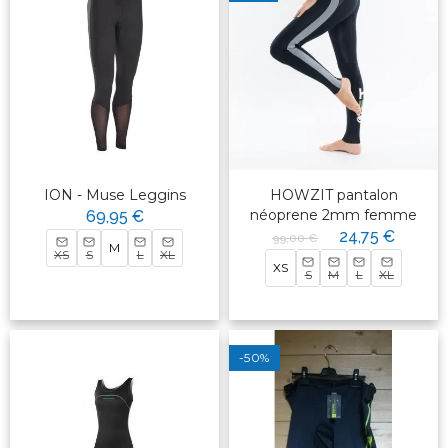
ION - Muse Leggins
HOWZIT pantalon
néoprene 2mm femme
69,95 €
24,75 €
99,00 €
M
XS
S
L
XL
XS
S
M
L
XL
-50%