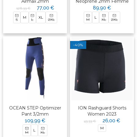
Airmax 2mm
Néoprène 2mm Femme
77,00 €
89,90 €
128,33 €
M
XL
L
S
L
2XL
M
XL
2XL
-40%
OCEAN STEP Optimizer
ION Rashguard Shorts
Pant 3/2mm
Women 2023
109,99 €
26,00 €
43,33 €
M
L
M
XL