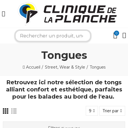
0
search
×
Tongues
Bonjour ! Je suis votre expert nautique.
Comment puis-je vous aider aujourd'hui ?
Accueil
Street, Wear & Style
Tongues
Retrouvez ici notre sélection de tongs
alliant confort et esthétique, parfaites
pour les balades au bord de l'eau.
9
Trier par