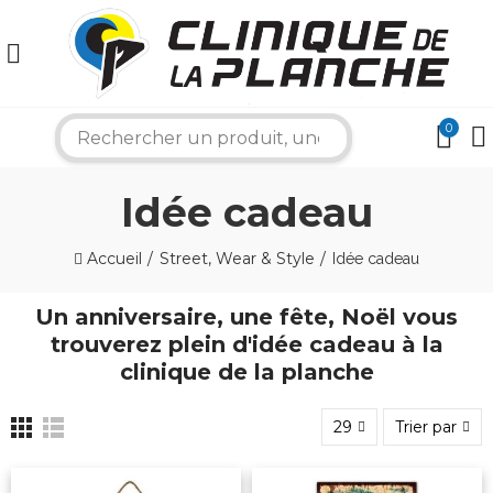
0
search
Idée cadeau
×
Accueil
Street, Wear & Style
Idée cadeau
Un anniversaire, une fête, Noël vous
Bonjour ! Je suis votre expert nautique.
trouverez plein d'idée cadeau à la
Comment puis-je vous aider aujourd'hui ?
clinique de la planche
29
Trier par