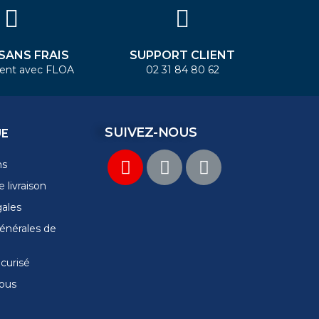
 SANS FRAIS
SUPPORT CLIENT
ent avec FLOA
02 31 84 80 62
SUIVEZ-NOUS
UE
ns
 livraison
gales
énérales de
curisé
ous