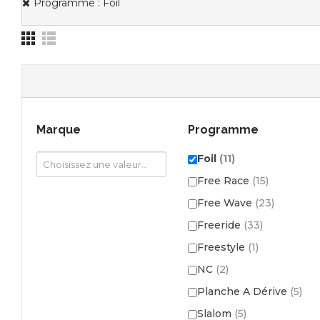
Programme : Foil
Marque
Programme
Foil
(11)
Free Race
(15)
Free Wave
(23)
Freeride
(33)
Freestyle
(1)
NC
(2)
Planche A Dérive
(5)
Slalom
(5)