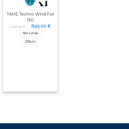
TAHE Techno Wind Foil
160
895,00 €
1 398,44 €
160 Litres
255cm