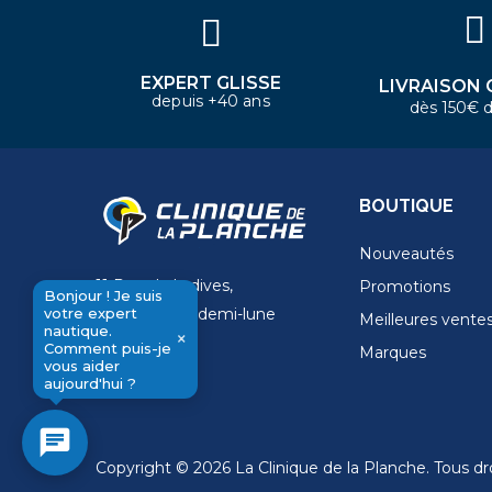
EXPERT GLISSE
LIVRAISON 
depuis +40 ans
dès 150€ d
BOUTIQUE
Nouveautés
11 Rue de la dives,
Promotions
Bonjour ! Je suis
votre expert
4 Place de la demi-lune
Meilleures vente
nautique.
×
14000 Caen
Comment puis-je
Marques
send
vous aider
aujourd'hui ?
chat
Copyright © 2026 La Clinique de la Planche. Tous dro