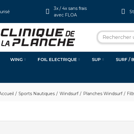
3x / 4x sans frais
urisé
S
avec FLOA
WING
FOIL ELECTRIQUE
SUP
SURF / 
Accueil
Sports Nautiques
Windsurf
Planches Windsurf
Filt