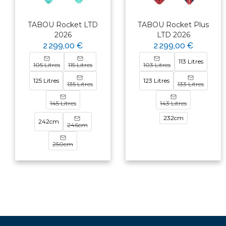
TABOU Rocket LTD
TABOU Rocket Plus
2026
LTD 2026
2 299,00 €
2 299,00 €
113 Litres
105 Litres
115 Litres
103 Litres
125 Litres
123 Litres
135 Litres
133 Litres
145 Litres
143 Litres
232cm
242cm
246cm
250cm
×
Bonjour ! Je suis votre expert
nautique. Comment puis-je vous
aider aujourd'hui ?