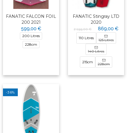
FANATIC FALCON FOIL
FANATIC Stingray LTD
200 2021
2020
599,00 €
869,00 €
2 199,00 €
200 Litres
110 Litres
125 Litres
228cm
140 Litres
215cm
228cm
-36%