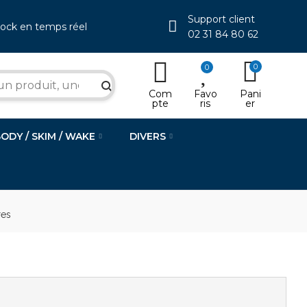
Support client
tock en temps réel
02 31 84 80 62
0
0
search
Com
Favo
Pani
pte
ris
er
BODY / SKIM / WAKE
DIVERS
res