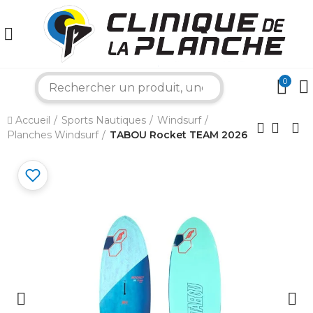
0
search
×
Accueil
Sports Nautiques
Windsurf
Planches Windsurf
TABOU Rocket TEAM 2026
Bonjour ! Je suis votre expert nautique.
Comment puis-je vous aider aujourd'hui ?