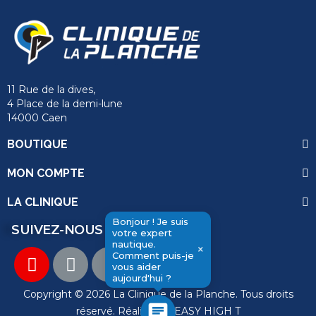
11 Rue de la dives,
4 Place de la demi-lune
14000 Caen
BOUTIQUE
MON COMPTE
LA CLINIQUE
Bonjour ! Je suis
SUIVEZ-NOUS
votre expert
nautique.
×
send
Comment puis-je
vous aider
aujourd'hui ?
Copyright © 2026 La Clinique de la Planche. Tous droits
chat
réservé. Réalisation
EASY HIGH T