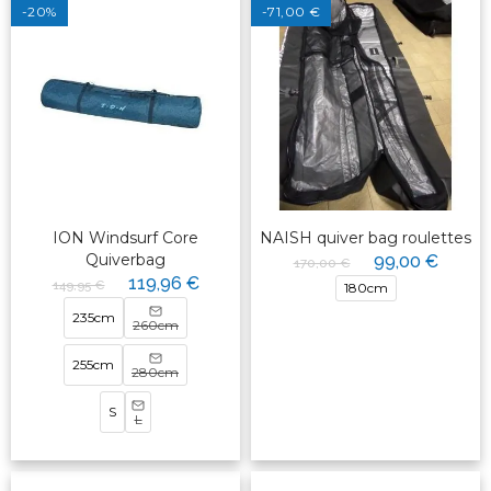
-20%
-71,00 €
ION Windsurf Core
NAISH quiver bag roulettes
Quiverbag
99,00 €
170,00 €
119,96 €
149,95 €
180cm
235cm
260cm
255cm
280cm
S
L