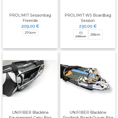
PROLIMIT Sessionbag
PROLIMIT WS Boardbag
Freeride
Session
209,00 €
230,00 €
270cm
255cm
238cm
UNIFIBER Blackline
UNIFIBER Blackline
Equipement Carry Bag
Roofrack Board-Quiver Bag