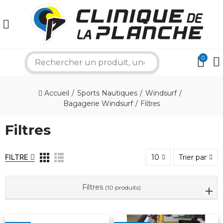
0
search
×
Accueil
Sports Nautiques
Windsurf
Bonjour ! Je suis votre expert nautique.
Bagagerie Windsurf
Filtres
Comment puis-je vous aider aujourd'hui ?
Filtres
10
Trier par
FILTRE
Filtres
(10 produits)