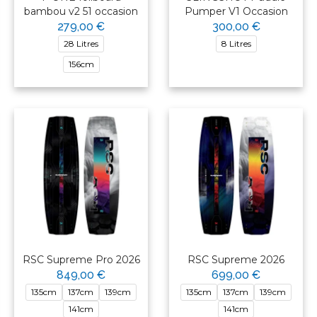
bambou v2 51 occasion
Pumper V1 Occasion
279,00 €
300,00 €
28 Litres
8 Litres
156cm
RSC Supreme Pro 2026
RSC Supreme 2026
849,00 €
699,00 €
135cm
137cm
139cm
135cm
137cm
139cm
141cm
141cm