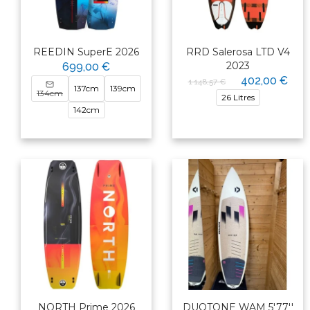
REEDIN SuperE 2026
RRD Salerosa LTD V4
2023
699,00 €
402,00 €
1 148,57 €
137cm
139cm
134cm
26 Litres
142cm
NORTH Prime 2026
DUOTONE WAM 5'77''