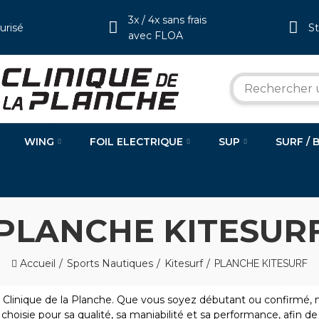
3x / 4x sans frais
urisé
S
avec FLOA
WING
FOIL ELECTRIQUE
SUP
SURF / 
PLANCHE KITESUR
Accueil
Sports Nautiques
Kitesurf
PLANCHE KITESURF
a Clinique de la Planche. Que vous soyez débutant ou confirmé, 
 choisie pour sa qualité, sa maniabilité et sa performance, afin de v