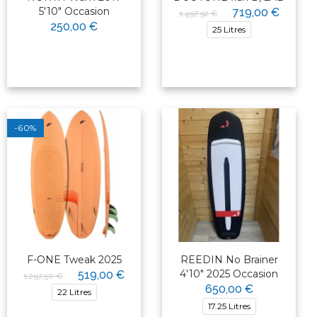
5'10" Occasion
719,00 €
1 497,92 €
250,00 €
25 Litres
-60%
F-ONE Tweak 2025
REEDIN No Brainer
4'10" 2025 Occasion
519,00 €
1 297,50 €
650,00 €
22 Litres
17.25 Litres