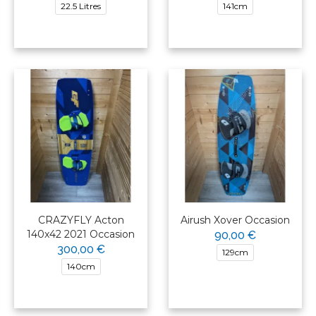
22.5 Litres
141cm
CRAZYFLY Acton
Airush Xover Occasion
140x42 2021 Occasion
90,00 €
300,00 €
129cm
140cm