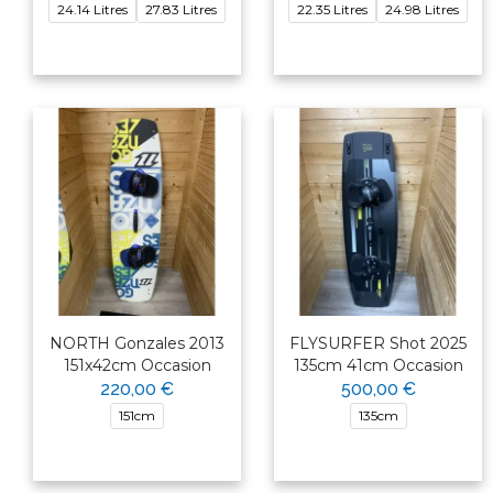
24.14 Litres
27.83 Litres
22.35 Litres
24.98 Litres
NORTH Gonzales 2013
FLYSURFER Shot 2025
151x42cm Occasion
135cm 41cm Occasion
220,00 €
500,00 €
151cm
135cm