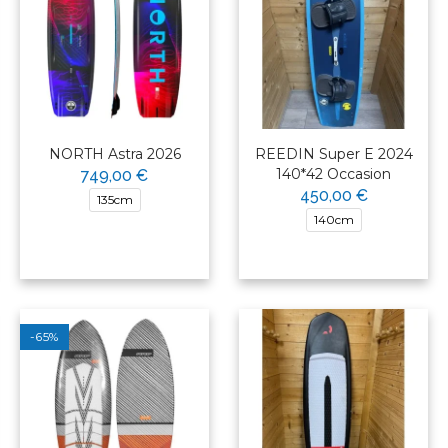
NORTH Astra 2026
REEDIN Super E 2024
140*42 Occasion
749,00 €
450,00 €
135cm
140cm
-65%