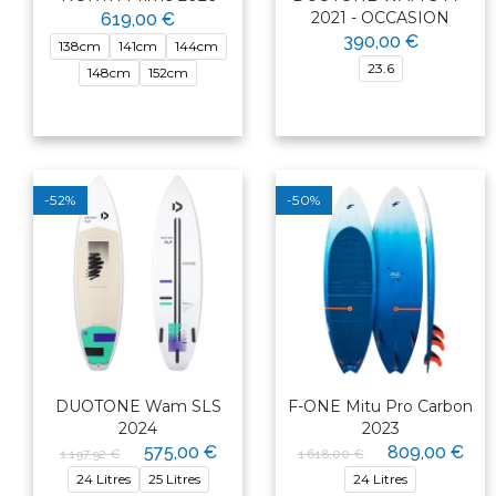
2021 - OCCASION
619,00 €
390,00 €
138cm
141cm
144cm
23.6
148cm
152cm
-52%
-50%
DUOTONE Wam SLS
F-ONE Mitu Pro Carbon
2024
2023
575,00 €
809,00 €
1 197,92 €
1 618,00 €
24 Litres
25 Litres
24 Litres