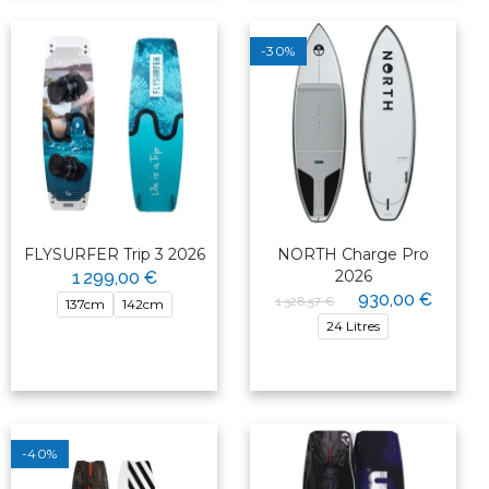
-30%
FLYSURFER Trip 3 2026
NORTH Charge Pro
2026
1 299,00 €
930,00 €
1 328,57 €
137cm
142cm
24 Litres
-40%