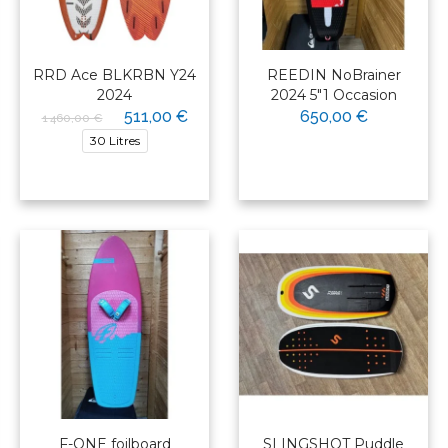
RRD Ace BLKRBN Y24
REEDIN NoBrainer
2024
2024 5"1 Occasion
511,00 €
650,00 €
1 460,00 €
30 Litres
F-ONE foilboard
SLINGSHOT Puddle