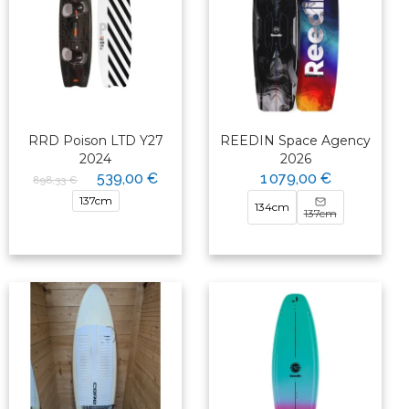
RRD Poison LTD Y27
REEDIN Space Agency
2024
2026
539,00 €
1 079,00 €
898,33 €
137cm
134cm
137cm