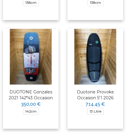
138cm
138cm
DUOTONE Gonzales
Duotone Provoke
2021 142*43 Occasion
Occasion 5'1 2026
350,00 €
714,45 €
142cm
13 Litre