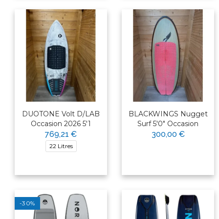
DUOTONE Volt D/LAB
BLACKWINGS Nugget
Occasion 2026 5'1
Surf 5'0" Occasion
769,21 €
300,00 €
22 Litres
-30%