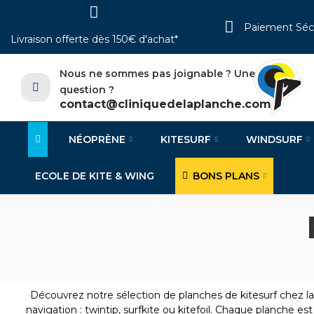
Paiement Séc
Livraison offerte dès 150€ d'achat*
Nous ne sommes pas joignable ? Une
question ?
contact@cliniquedelaplanche.com
NÉOPRÈNE
KITESURF
WINDSURF
ECOLE DE KITE & WING
BONS PLANS
Découvrez notre sélection de planches de kitesurf chez l
navigation : twintip, surfkite ou kitefoil. Chaque planche est