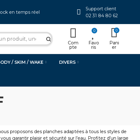
Support client
tock en temps réel
02 31 84 80 62
0
0
search
Com
Favo
Pani
pte
ris
er
BODY / SKIM / WAKE
DIVERS
F
nous proposons des planches adaptées à tous les styles de
ous garantir plaisir et sécurité sur l’eau. Profitez d’un large