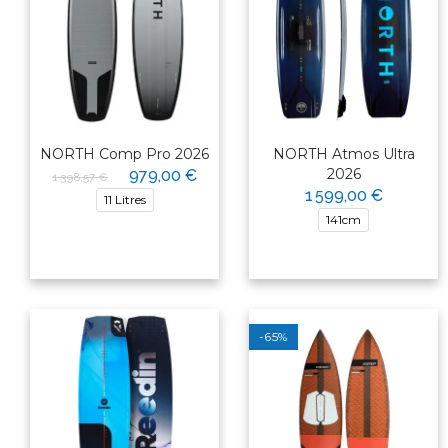
NORTH Comp Pro 2026
NORTH Atmos Ultra
2026
979,00 €
1 398,57 €
1 599,00 €
11 Litres
141cm
-65%