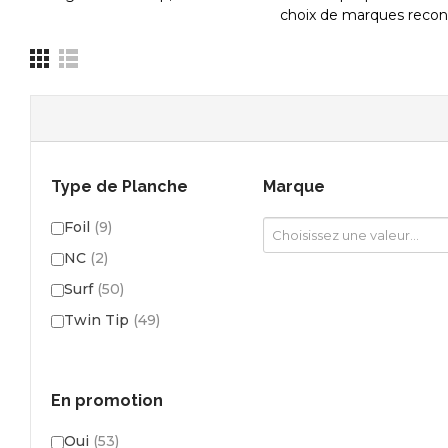
choix de marques recon
Type de Planche
Marque
Foil
(9)
NC
(2)
Surf
(50)
Twin Tip
(49)
En promotion
Oui
(53)