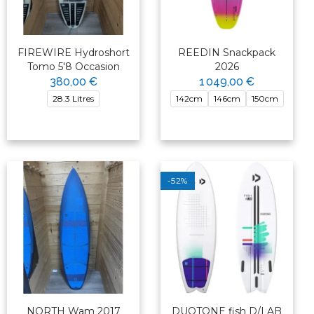
FIREWIRE Hydroshort
REEDIN Snackpack
Tomo 5'8 Occasion
2026
380,00 €
1 049,00 €
28.3 Litres
142cm
146cm
150cm
-52%
NORTH Wam 2017
DUOTONE fish D/LAB