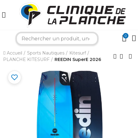
0
search
×
Accueil
Sports Nautiques
Kitesurf
PLANCHE KITESURF
REEDIN SuperE 2026
Bonjour ! Je suis votre expert nautique.
Comment puis-je vous aider aujourd'hui ?