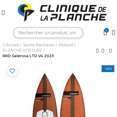
0
search
×
Accueil
Sports Nautiques
Kitesurf
PLANCHE KITESURF
Bonjour ! Je suis votre expert nautique.
RRD Salerosa LTD V4 2023
Comment puis-je vous aider aujourd'hui ?
-65%