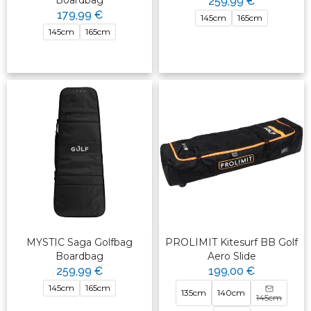
Boardbag
259,99 €
179,99 €
145cm
165cm
145cm
165cm
MYSTIC Saga Golfbag
PROLIMIT Kitesurf BB Golf
Boardbag
Aero Slide
259,99 €
199,00 €
145cm
165cm
135cm
140cm
145cm