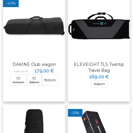
-40%
DAKINE Club wagon
ELEVEIGHT TLS Twintip
Travel Bag
179,00 €
298,33 €
169,00 €
190cm
140cm
155cm
146cm
-25%