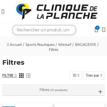
0
search
×
Accueil
Sports Nautiques
Kitesurf
BAGAGERIE
Bonjour ! Je suis votre expert nautique.
Filtres
Comment puis-je vous aider aujourd'hui ?
Filtres
10
Trier par
FILTRE
Filtres
(10 produits)