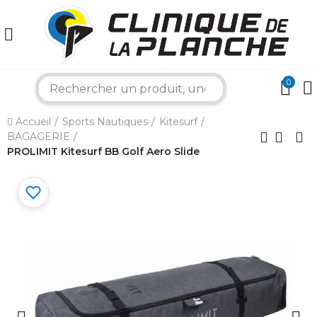
0
search
×
Accueil
Sports Nautiques
Kitesurf
BAGAGERIE
Bonjour ! Je suis votre expert nautique.
PROLIMIT Kitesurf BB Golf Aero Slide
Comment puis-je vous aider aujourd'hui ?