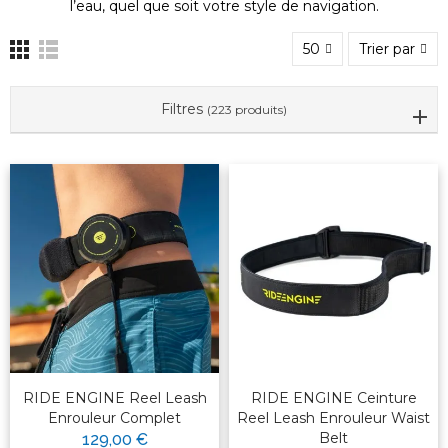
je suis là pour t'aider avec le matériel !
l’eau, quel que soit votre style de navigation.
Je n'ai pas les informations en temps réel sur les
50
Trier par
horaires d'ouverture exacts de nos shops à
Caen/Ouistreham. Pour ça, le mieux est de
vérifier directement sur
ou
notre site web
Filtres
(223 produits)
de nous appeler.
RIDE ENGINE Reel Leash
RIDE ENGINE Ceinture
Enrouleur Complet
Reel Leash Enrouleur Waist
Belt
129,00 €