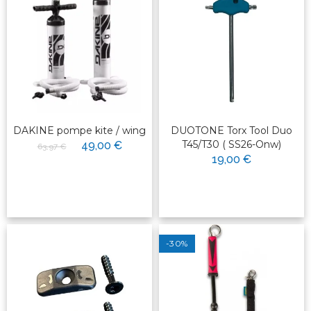
DAKINE pompe kite / wing
DUOTONE Torx Tool Duo
T45/T30 ( SS26-Onw)
49,00 €
63,97 €
19,00 €
-30%