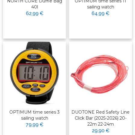
NORTH CORE Duffle Bag
OPTIMUM time series 11
40l
sailing watch
62,99 €
64,99 €
OPTIMUM time series 3
DUOTONE Red Safety Line
sailing watch
Click Bar (2025-2026) 20-
22m 22-24m
79,99 €
29,90 €