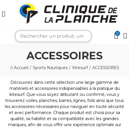
0
search
ACCESSOIRES
Accueil
Sports Nautiques
Kitesurf
ACCESSOIRES
Découvrez dans cette sélection une large gamme de
matériels et accessoires indispensables à la pratique du
×
kitesurf. Que vous soyez débutant ou confirmé, vous y
trouverez voiles, planches, barres, lignes, foils ainsi que tous
les accessoires nécessaires pour naviguer en toute sécurité
et avec performance. Chaque produit est choisi pour sa
Est-ce que vous êtes ouvert aujourd’hui ?
person
qualité, sa fiabilité et sa compatibilité avec les grandes
En tant que Rider-Conseil Clinique de la Planche,
marques, afin de vous offrir une expérience optimale sur