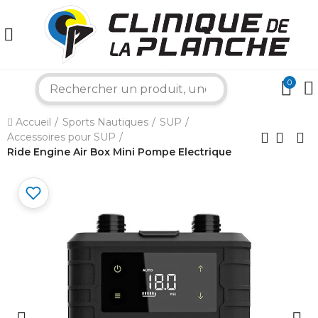
0
search
×
Accueil
Sports Nautiques
SUP
Accessoires pour SUP
Ride Engine Air Box Mini Pompe Electrique
Bonjour ! Je suis votre expert nautique.
Comment puis-je vous aider aujourd'hui ?