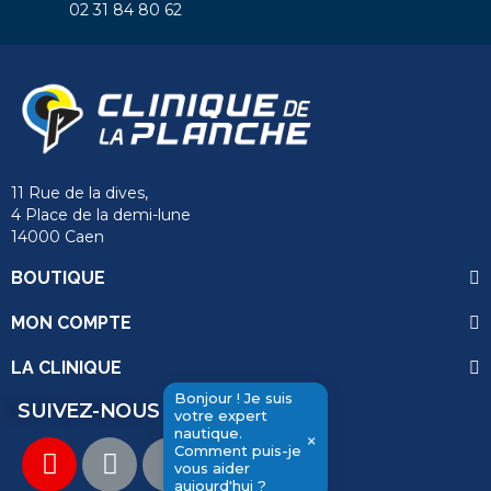
02 31 84 80 62
11 Rue de la dives,
4 Place de la demi-lune
14000 Caen
send
BOUTIQUE
MON COMPTE
LA CLINIQUE
Bonjour ! Je suis
SUIVEZ-NOUS
votre expert
nautique.
×
Comment puis-je
vous aider
aujourd'hui ?