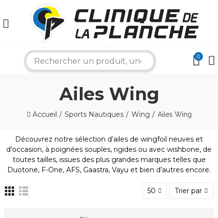
0
search
Ailes Wing
Accueil
Sports Nautiques
Wing
Ailes Wing
Découvrez notre sélection d’ailes de wingfoil neuves et
d’occasion, à poignées souples, rigides ou avec wishbone, de
×
toutes tailles, issues des plus grandes marques telles que
Duotone, F-One, AFS, Gaastra, Vayu et bien d’autres encore.
Bonjour ! Je suis votre expert nautique.
50
Trier par
Comment puis-je vous aider aujourd'hui ?