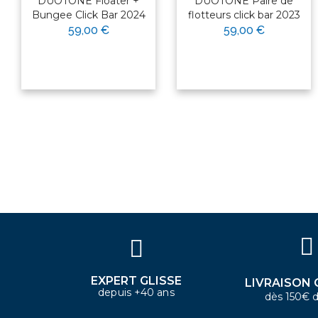
DUOTONE Floater +
DUOTONE Paire de
Bungee Click Bar 2024
flotteurs click bar 2023
59,00 €
59,00 €
×
Bonjour ! Je suis votre expert
nautique. Comment puis-je vous
aider aujourd'hui ?
EXPERT GLISSE
LIVRAISON 
depuis +40 ans
dès 150€ d