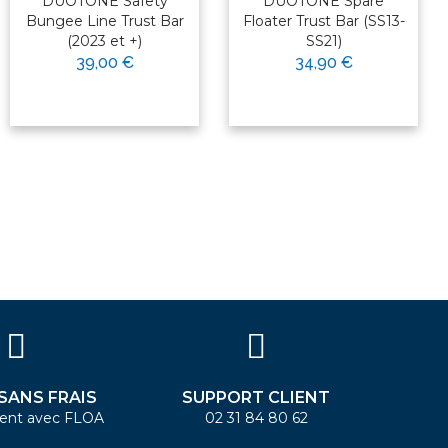
DUOTONE Safety
DUOTONE Spare
Bungee Line Trust Bar
Floater Trust Bar (SS13-
(2023 et +)
SS21)
39,00 €
34,90 €
 SANS FRAIS
SUPPORT CLIENT
ent avec FLOA
02 31 84 80 62