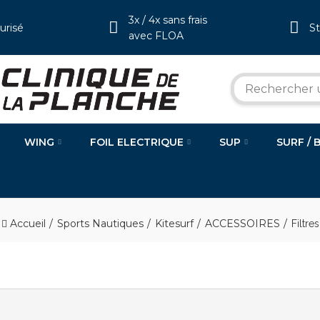
3x / 4x sans frais
urisé
S
avec FLOA
WING
FOIL ELECTRIQUE
SUP
SURF / 
Accueil
Sports Nautiques
Kitesurf
ACCESSOIRES
Filtres