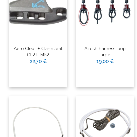
Aero Cleat + Clamcleat
Airush harness loop
CL211 Mk2
large
22,70 €
19,00 €