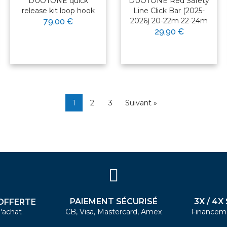
DUOTONE quick
DUOTONE Red Safety
release kit loop hook
Line Click Bar (2025-
2026) 20-22m 22-24m
79,00 €
29,90 €
1
2
3
Suivant »
PAIEMENT SÉCURISÉ
3X / 4X
OFFERTE
'achat
CB, Visa, Mastercard, Amex
Financem