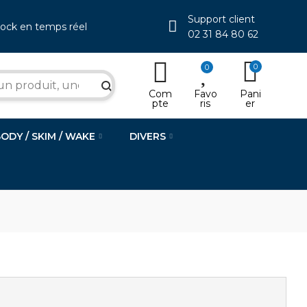
Support client
tock en temps réel
02 31 84 80 62
0
0
search
Com
Favo
Pani
pte
ris
er
BODY / SKIM / WAKE
DIVERS