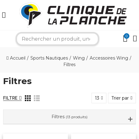
0
search
×
Accueil
Sports Nautiques
Wing
Accessoires Wing
Filtres
Bonjour ! Je suis votre expert nautique.
Comment puis-je vous aider aujourd'hui ?
Filtres
13
Trier par
FILTRE
Filtres
(13 produits)