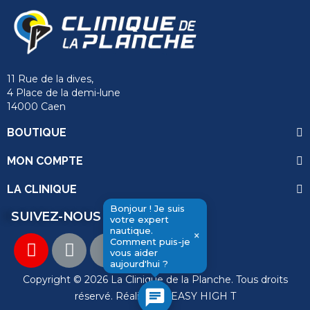
11 Rue de la dives,
4 Place de la demi-lune
14000 Caen
BOUTIQUE
MON COMPTE
LA CLINIQUE
Bonjour ! Je suis
SUIVEZ-NOUS
votre expert
nautique.
×
send
Comment puis-je
vous aider
aujourd'hui ?
Copyright © 2026 La Clinique de la Planche. Tous droits
chat
réservé. Réalisation
EASY HIGH T