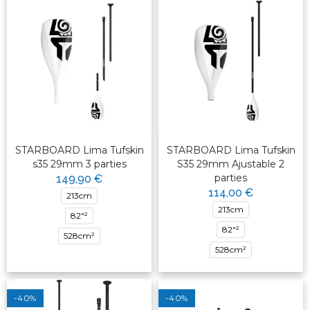
STARBOARD Lima Tufskin
STARBOARD Lima Tufskin
s35 29mm 3 parties
S35 29mm Ajustable 2
parties
149,90 €
114,00 €
213cm
213cm
82"²
82"²
528cm²
528cm²
-40%
-40%