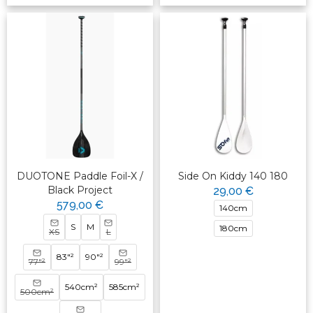
DUOTONE Paddle Foil-X /
Side On Kiddy 140 180
Black Project
29,00 €
579,00 €
140cm
S
M
180cm
XS
L
83"²
90"²
77"²
99"²
540cm²
585cm²
500cm²