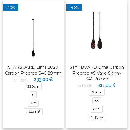
-40%
-40%
STARBOARD Lima 2020
STARBOARD Lima Carbon
Carbon Prepreg S40 29mm
Prepreg XS Vario Skinny
S40 26mm
233,00 €
388,33 €
317,00 €
528,33 €
220cm
190cm
S
XS
71"²
68"²
460cm²
445cm²