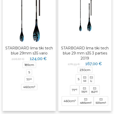
STARBOARD lima tiki tech
STARBOARD lima tiki tech
blue 29mm s35 vario
blue 29 mm s35 3 parties
2019
124,00 €
206,67 €
167,00 €
278,33 €
189cm
230cm
S
S
71"²
M
L
460cm²
71"²
75"²
82"²
460cm²
485cm²
531cm²