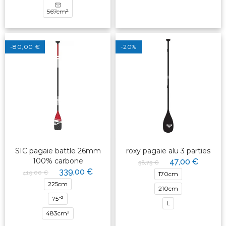
567cm²
-80,00 €
-20%
SIC pagaie battle 26mm
roxy pagaie alu 3 parties
100% carbone
47,00 €
58,75 €
339,00 €
419,00 €
170cm
225cm
210cm
75"²
L
483cm²