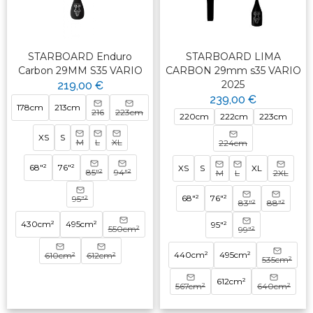
STARBOARD Enduro
STARBOARD LIMA
Carbon 29MM S35 VARIO
CARBON 29mm s35 VARIO
2025
219,00 €
239,00 €
178cm
213cm
216
223cm
220cm
222cm
223cm
XS
S
M
L
XL
224cm
68"²
76"²
XS
S
XL
85"²
94"²
M
L
2XL
68"²
76"²
95"²
83"²
88"²
430cm²
495cm²
95"²
550cm²
99"²
440cm²
495cm²
610cm²
612cm²
535cm²
612cm²
567cm²
640cm²