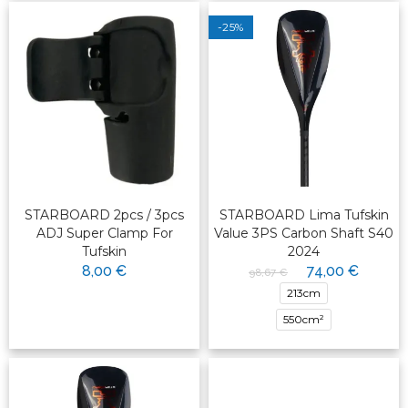
-25%
STARBOARD 2pcs / 3pcs
STARBOARD Lima Tufskin
ADJ Super Clamp For
Value 3PS Carbon Shaft S40
Tufskin
2024
8,00 €
74,00 €
98,67 €
213cm
550cm²