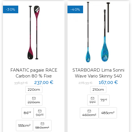
-30%
-40%
FANATIC pagaie RACE
STARBOARD Lima Sonni
Carbon 80 % Fixe
Wave Vario Skinny S40
237,00 €
167,00 €
338,57 €
278,33 €
220cm
210cm
75"²
220cm
71"²
86"²
485cm²
90"²
460cm²
555cm²
580cm²