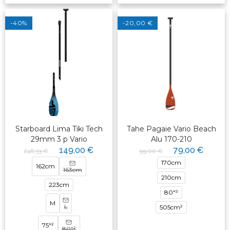
-40%
-20,00 €
Starboard Lima Tiki Tech
Tahe Pagaie Vario Beach
29mm 3 p Vario
Alu 170-210
149,00 €
79,00 €
248,33 €
99,00 €
170cm
162cm
163cm
210cm
223cm
80"²
M
L
505cm²
75"²
80"²