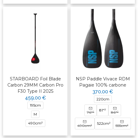
STARBOARD Foil Blade
NSP Paddle Vivace RDM
Carbon 29MM Carbon Pro
Pagaie 100% carbone
F30 Type II 2025
370,00 €
459,00 €
220cm
195cm
81"²
76"²
86"²
M
490cm²
522cm²
490cm²
555cm²