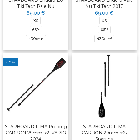
STARBOARD Enduro 2.0
STARBOARD Enduro Pale
Tiki Tech Pale Nu
Nu Tiki Tech 2017
69,00 €
69,00 €
XS
XS
66"²
66"²
430cm²
430cm²
-25%
STARBOARD LIMA Prepreg
STARBOARD LIMA
CARBON 29mm s35 VARIO
CARBON 29mm s35
2024
3parties