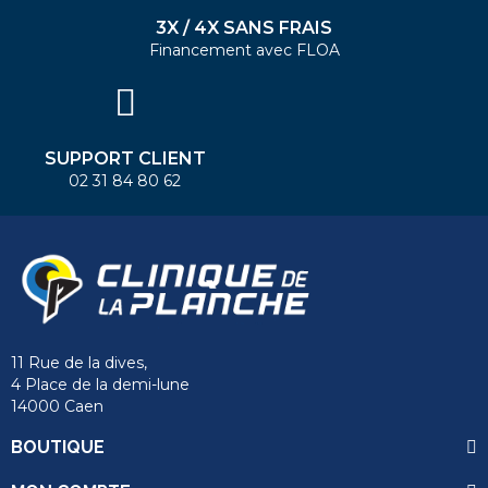
3X / 4X SANS FRAIS
Financement avec FLOA
SUPPORT CLIENT
02 31 84 80 62
11 Rue de la dives,
send
4 Place de la demi-lune
14000 Caen
BOUTIQUE