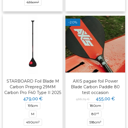
635cm²
-20%
STARBOARD Foil Blade M
AXIS pagaie foil Power
Carbon Prepreg 29MM
Blade Carbon Paddle 80
Carbon Pro F40 Type II 2025
test occasion
479,00 €
455,00 €
568,75 €
195cm
180cm
M
80"²
490cm²
518cm²