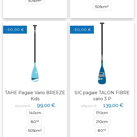
505cm²
505cm²
-30,00 €
-30,00 €
TAHE Pagaie Vario BREEZE
SIC pagaie TALON FIBRE
Kids
vario 3 P
99,00 €
139,00 €
129,00 €
169,00 €
140cm
170cm
80"²
210cm
505cm²
80"²