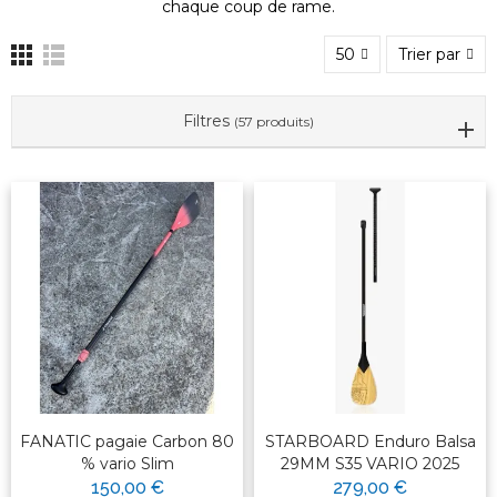
chaque coup de rame.
Comment puis-je vous aider aujourd'hui ?
50
Trier par
Filtres
(57 produits)
FANATIC pagaie Carbon 80
STARBOARD Enduro Balsa
% vario Slim
29MM S35 VARIO 2025
150,00 €
279,00 €