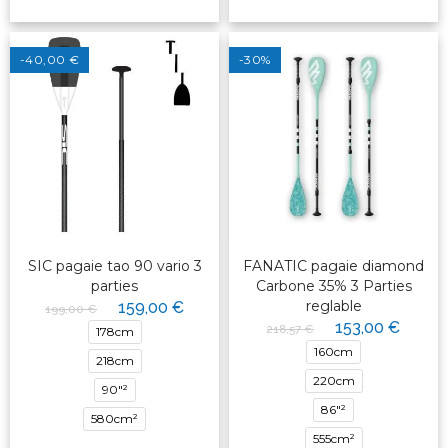
-40,00 €
-30%
SIC pagaie tao 90 vario 3
FANATIC pagaie diamond
parties
Carbone 35% 3 Parties
reglable
159,00 €
199,00 €
153,00 €
218,57 €
178cm
160cm
218cm
220cm
90"²
86"²
580cm²
555cm²