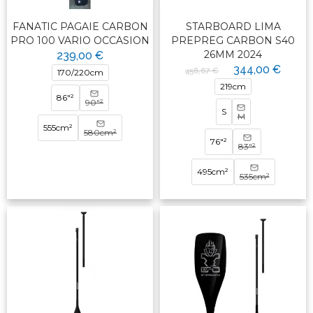
FANATIC PAGAIE CARBON
STARBOARD LIMA
PRO 100 VARIO OCCASION
PREPREG CARBON S40
26MM 2024
239,00 €
344,00 €
458,67 €
170/220cm
219cm
86"²
90"²
S
M
555cm²
580cm²
76"²
83"²
495cm²
535cm²