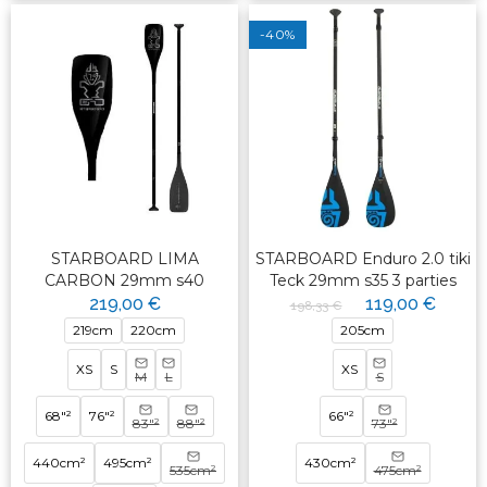
-40%
STARBOARD LIMA
STARBOARD Enduro 2.0 tiki
CARBON 29mm s40
Teck 29mm s35 3 parties
219,00 €
119,00 €
198,33 €
219cm
220cm
205cm
XS
S
XS
M
L
S
68"²
76"²
66"²
83"²
88"²
73"²
440cm²
495cm²
430cm²
535cm²
475cm²