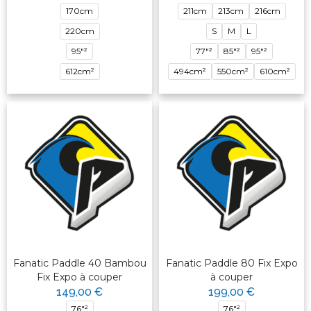
170cm
211cm
213cm
216cm
220cm
S
M
L
95"²
77"²
85"²
95"²
612cm²
494cm²
550cm²
610cm²
Fanatic Paddle 40 Bambou
Fanatic Paddle 80 Fix Expo
Fix Expo à couper
à couper
149,00 €
199,00 €
76"²
76"²