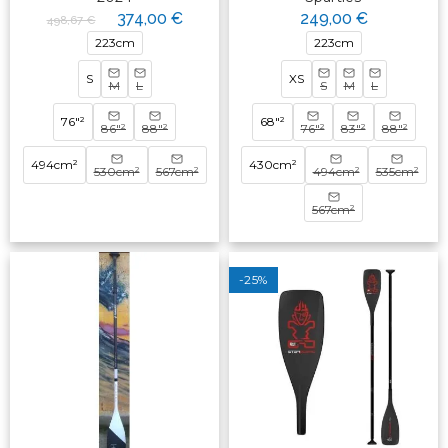
374,00 €
249,00 €
498,67 €
223cm
223cm
S
XS
M
L
S
M
L
76"²
68"²
86"²
88"²
76"²
83"²
88"²
494cm²
430cm²
530cm²
567cm²
494cm²
535cm²
567cm²
-25%