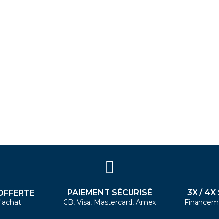
PAIEMENT SÉCURISÉ
3X / 4X
OFFERTE
'achat
CB, Visa, Mastercard, Amex
Financem