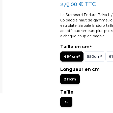
279,00 €
TTC
La Starboard Enduro Balsa L 
up paddle haut de gamme, idéal
eau plate. Sa pale Enduro taill
adapté aux rameurs plus puis
à chaque coup de pagaie.
Taille en cm²
494cm²
550cm²
6
Longueur en cm
211cm
Taille
S