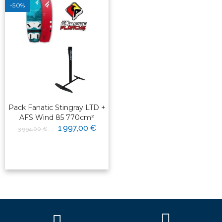
-50%
Pack Fanatic Stingray LTD +
AFS Wind 85 770cm²
1 997,00 €
3 994,00 €