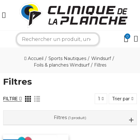
×
0
search
Bonjour ! Je suis votre expert nautique.
Comment puis-je vous aider aujourd'hui ?
Accueil
Sports Nautiques
Windsurf
Foils & planches Windsurf
Filtres
Filtres
1
Trier par
FILTRE
Filtres
(1 produit)