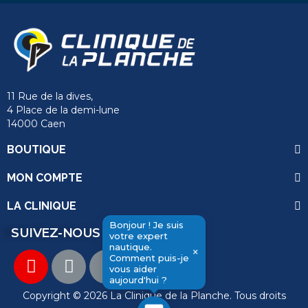
11 Rue de la dives,
4 Place de la demi-lune
14000 Caen
BOUTIQUE
MON COMPTE
LA CLINIQUE
Bonjour ! Je suis
SUIVEZ-NOUS
votre expert
nautique.
×
Comment puis-je
vous aider
aujourd'hui ?
send
Copyright © 2026 La Clinique de la Planche. Tous droits