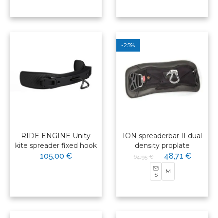
-25%
RIDE ENGINE Unity
ION spreaderbar II dual
kite spreader fixed hook
density proplate
105,00 €
48,71 €
64,95 €
M
S