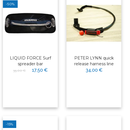
-50%
LIQUID FORCE Surf
PETER LYNN quick
spreader bar
release harness line
17,50 €
34,00 €
35,00 €
-15%