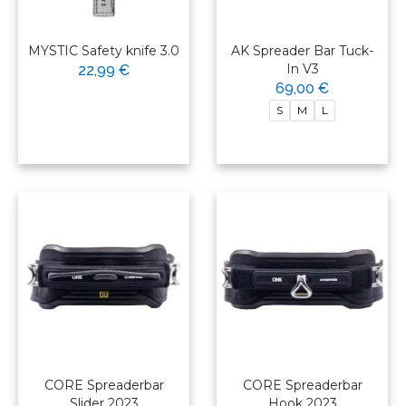
MYSTIC Safety knife 3.0
AK Spreader Bar Tuck-
In V3
22,99 €
69,00 €
S
M
L
CORE Spreaderbar
CORE Spreaderbar
Slider 2023
Hook 2023