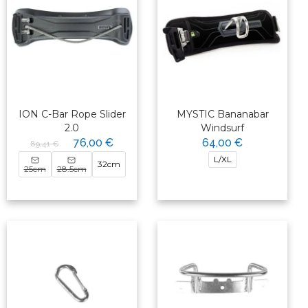
ION C-Bar Rope Slider
MYSTIC Bananabar
2.0
Windsurf
76,00 €
64,00 €
89,41 €
L/XL
32cm
25cm
28.5cm