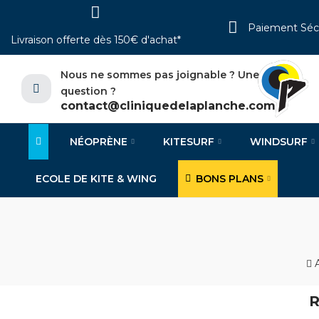
Paiement Séc
Livraison offerte dès 150€ d'achat*
Nous ne sommes pas joignable ? Une
question ?
contact@cliniquedelaplanche.com
NÉOPRÈNE
KITESURF
WINDSURF
ECOLE DE KITE & WING
BONS PLANS
R