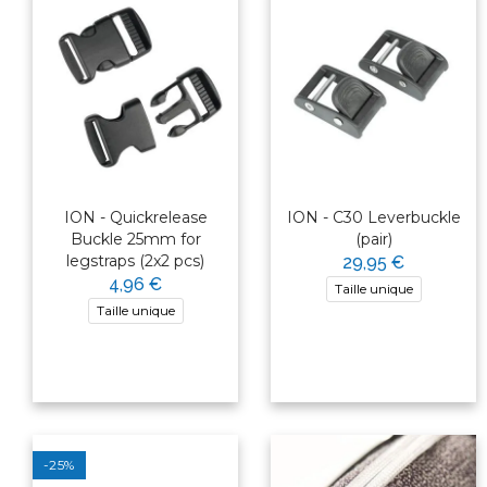
ION - Quickrelease
ION - C30 Leverbuckle
Buckle 25mm for
(pair)
legstraps (2x2 pcs)
29,95 €
4,96 €
Taille unique
Taille unique
-25%