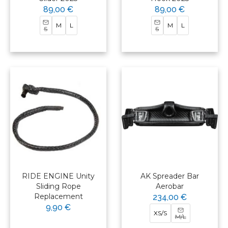
89,00 €
89,00 €
M
L
M
L
S
S
RIDE ENGINE Unity
AK Spreader Bar
Sliding Rope
Aerobar
Replacement
234,00 €
9,90 €
XS/S
M/L