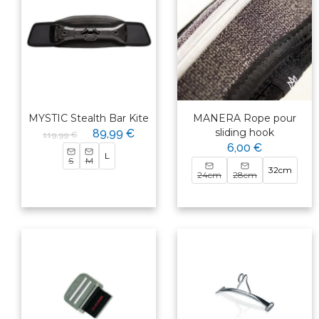
MYSTIC Stealth Bar Kite
MANERA Rope pour
sliding hook
89,99 €
119,99 €
6,00 €
L
S
M
32cm
24cm
28cm