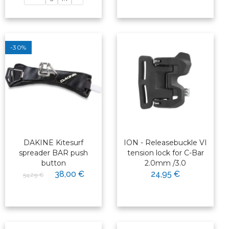
-30%
DAKINE Kitesurf
ION - Releasebuckle VI
spreader BAR push
tension lock for C-Bar
button
2.0mm /3.0
38,00 €
24,95 €
54,29 €