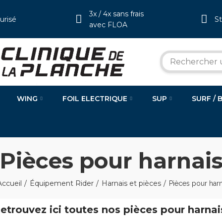
3x / 4x sans frais
urisé
S
avec FLOA
WING
FOIL ELECTRIQUE
SUP
SURF / 
Pièces pour harnai
Accueil
Équipement Rider
Harnais et pièces
Pièces pour harn
etrouvez ici toutes nos pièces pour harnai