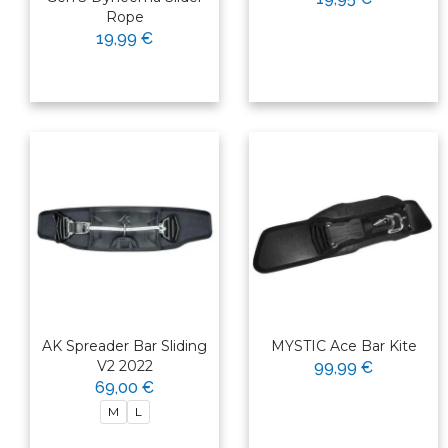
Rope
19,99 €
AK Spreader Bar Sliding
MYSTIC Ace Bar Kite
V2 2022
99,99 €
69,00 €
M
L