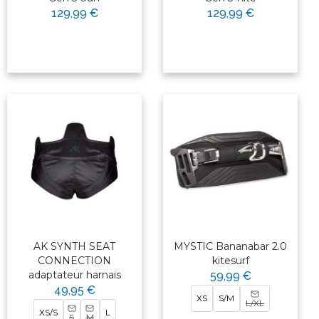
129,99 €
129,99 €
AK SYNTH SEAT
MYSTIC Bananabar 2.0
CONNECTION
kitesurf
adaptateur harnais
59,99 €
49,95 €
XS
S/M
L/XL
XS/S
L
S
M