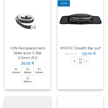
-50%
ION Remplacement
MYSTIC Stealth Bar surf
Slider pour C-Bar
59,00 €
118,00 €
2.0mm /3.0
S
L
39,95 €
M
22cm
25cm
32cm
36cm