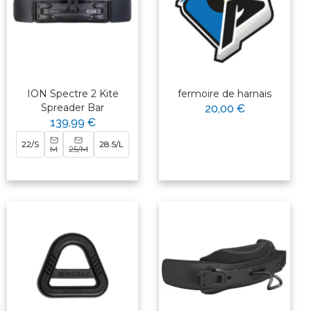
ION Spectre 2 Kite
fermoire de harnais
Spreader Bar
20,00 €
139,99 €
22/S
28.5/L
M
25/M