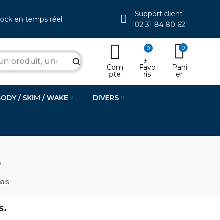
Support client
tock en temps réel
02 31 84 80 62
0
0
search
Com
Favo
Pani
pte
ris
er
BODY / SKIM / WAKE
DIVERS
s
ais
s.