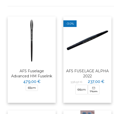
-30%
AFS Fuselage
AFS FUSELAGE ALPHA
Advanced HM Fuselink
2022
479,00 €
237,00 €
338,57 €
65cm
66cm
71cm