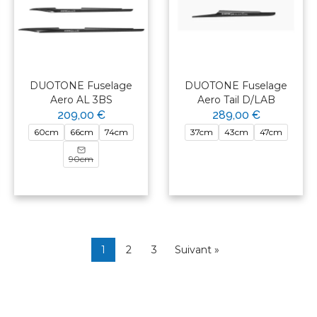
DUOTONE Fuselage
DUOTONE Fuselage
Aero AL 3BS
Aero Tail D/LAB
209,00 €
289,00 €
60cm
66cm
74cm
37cm
43cm
47cm
90cm
1
2
3
Suivant »