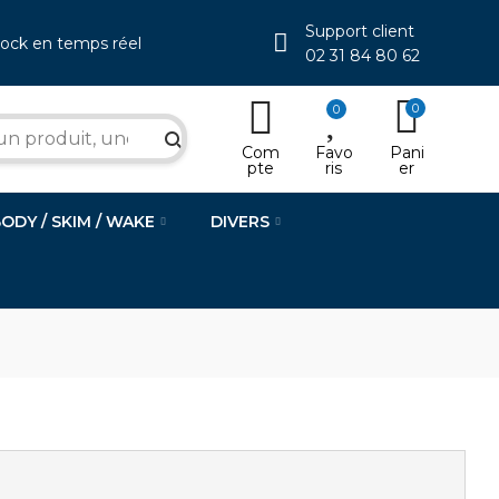
Support client
tock en temps réel
02 31 84 80 62
0
0
search
Com
Favo
Pani
pte
ris
er
BODY / SKIM / WAKE
DIVERS