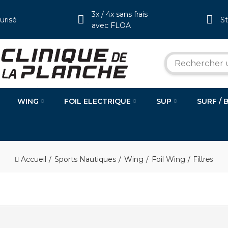
3x / 4x sans frais
urisé
S
avec FLOA
WING
FOIL ELECTRIQUE
SUP
SURF / 
Accueil
Sports Nautiques
Wing
Foil Wing
Filtres