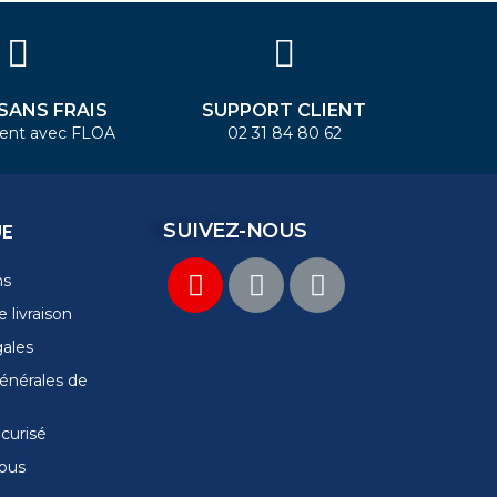
 SANS FRAIS
SUPPORT CLIENT
ent avec FLOA
02 31 84 80 62
SUIVEZ-NOUS
UE
ns
 livraison
gales
énérales de
curisé
ous