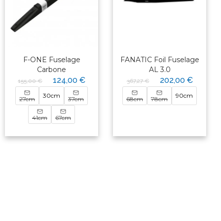
F-ONE Fuselage
FANATIC Foil Fuselage
Carbone
AL 3.0
124,00 €
202,00 €
155,00 €
367,27 €
30cm
90cm
27cm
37cm
68cm
78cm
41cm
67cm