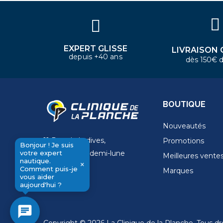
aider aujourd'hui ?
EXPERT GLISSE
LIVRAISON 
depuis +40 ans
dès 150€ d
BOUTIQUE
Nouveautés
11 Rue de la dives,
Promotions
Bonjour ! Je suis
votre expert
4 Place de la demi-lune
Meilleures vente
nautique.
×
14000 Caen
Comment puis-je
Marques
send
vous aider
aujourd'hui ?
chat