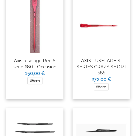
Axis fuselage Red S
AXIS FUSELAGE S-
serie 680 - Occasion
SERIES CRAZY SHORT
585
150,00 €
272,00 €
68cm
58cm