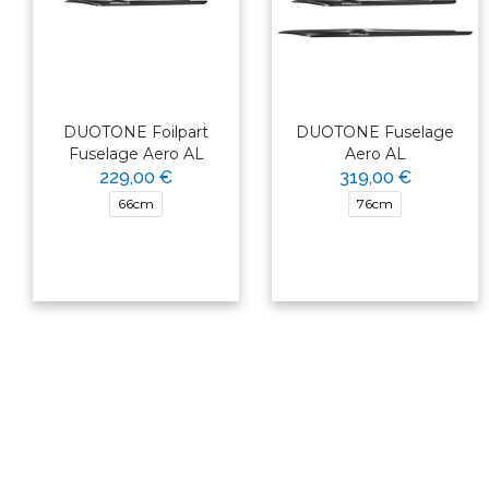
DUOTONE Foilpart
DUOTONE Fuselage
Fuselage Aero AL
Aero AL
229,00 €
319,00 €
66cm
76cm
×
Bonjour ! Je suis votre expert
nautique. Comment puis-je vous