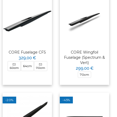
CORE Fuselage CFS
CORE Wingfoil
Fuselage (Spectrum &
329,00 €
Vert)
64cm
60cm
70cm
299,00 €
70cm
-20%
-45%