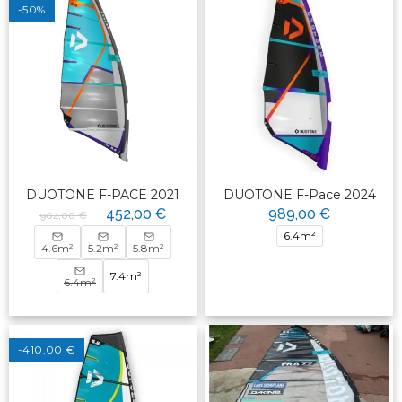
-50%
DUOTONE F-PACE 2021
DUOTONE F-Pace 2024
452,00 €
989,00 €
904,00 €
6.4m²
4.6m²
5.2m²
5.8m²
7.4m²
6.4m²
-410,00 €