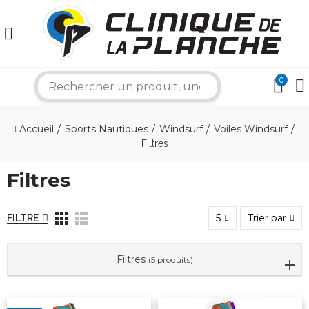
×
0
search
Bonjour ! Je suis votre expert nautique.
Accueil
Sports Nautiques
Windsurf
Voiles Windsurf
Comment puis-je vous aider aujourd'hui ?
Filtres
Filtres
5
Trier par
FILTRE
Filtres
(5 produits)