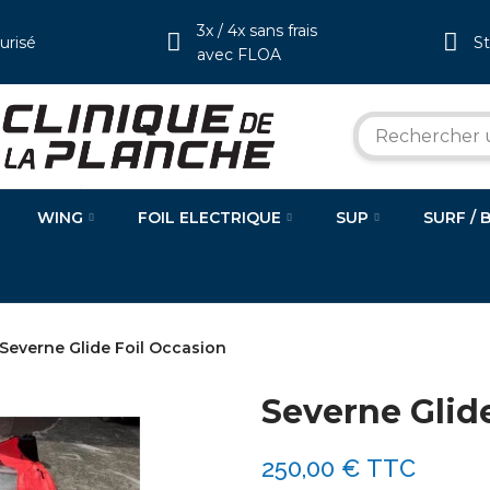
3x / 4x sans frais
urisé
S
avec FLOA
WING
FOIL ELECTRIQUE
SUP
SURF / 
Severne Glide Foil Occasion
Severne Glid
250,00 €
TTC