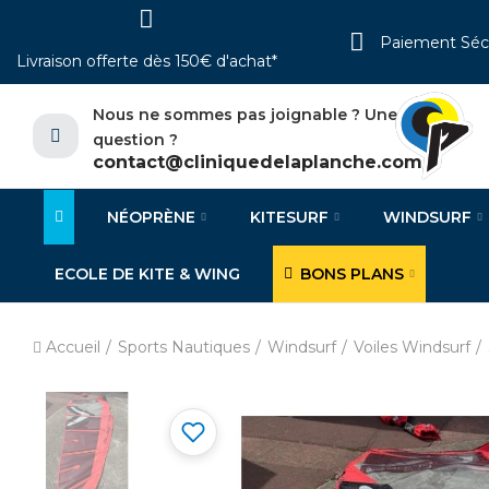
Paiement Séc
Livraison offerte dès 150€ d'achat*
Nous ne sommes pas joignable ? Une
question ?
contact@cliniquedelaplanche.com
NÉOPRÈNE
KITESURF
WINDSURF
ECOLE DE KITE & WING
BONS PLANS
Accueil
Sports Nautiques
Windsurf
Voiles Windsurf