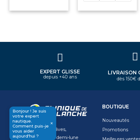
Bonjour ! Je suis votre expert
nautique. Comment puis-je vous
aider aujourd'hui ?
EXPERT GLISSE
LIVRAISON 
depuis +40 ans
dès 150€ d
BOUTIQUE
Bonjour ! Je suis
votre expert
Nouveautés
nautique.
×
Comment puis-je
11 Rue de la dives,
Promotions
send
vous aider
aujourd'hui ?
4 Place de la demi-lune
Meilleures vente