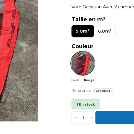
Voile Occasion Avec 2 camber
Taille en m²
5.0m²
6.0m²
Couleur
Couleur :
Rouge
Référence
20420383
1 En stock