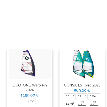
DUOTONE Warp Fin
GUNSAILS Torro 2025
2024
569,00 €
1 199,00 €
5.3m²
5.7m²
6.0m²
×
6.7m²
6.3m²
6.6m²
6.9m²