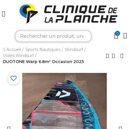
0
search
×
Accueil
Sports Nautiques
Windsurf
Voiles Windsurf
Bonjour ! Je suis votre expert nautique.
Comment puis-je vous aider aujourd'hui ?
DUOTONE Warp 6.8m² Occasion 2025