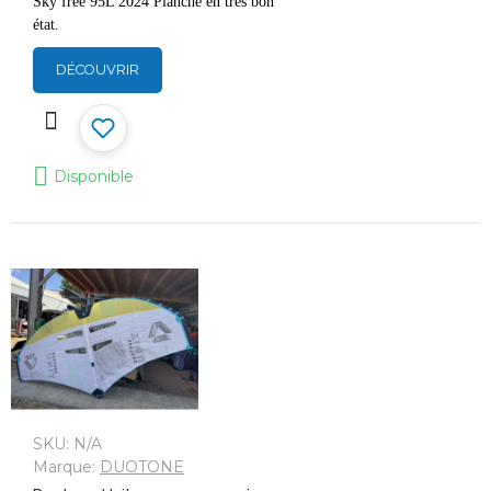
Sky free 95L 2024
Planche en très bon
état.
DÉCOUVRIR
Disponible
SKU:
N/A
Marque:
DUOTONE