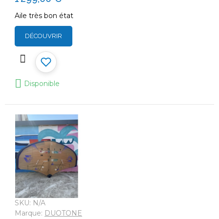
Aile très bon état
DÉCOUVRIR
Disponible
SKU:
N/A
Marque:
DUOTONE