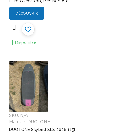
Litres Occasion, très bon état
DÉCOUVRIR
Disponible
SKU:
N/A
Marque:
DUOTONE
DUOTONE Skybrid SLS 2026 115l