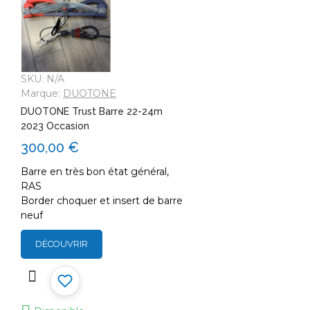
Bonjour ! Je suis votre expert nautique.
Comment puis-je vous aider aujourd'hui ?
SKU:
N/A
Marque:
DUOTONE
DUOTONE Trust Barre 22-24m
2023 Occasion
300,00 €
Barre en très bon état général,
RAS
Border choquer et insert de barre
neuf
DÉCOUVRIR