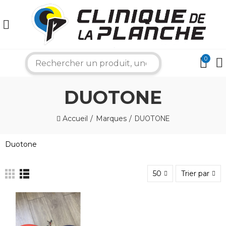
0
search
DUOTONE
Accueil
Marques
DUOTONE
Duotone
50
Trier par
×