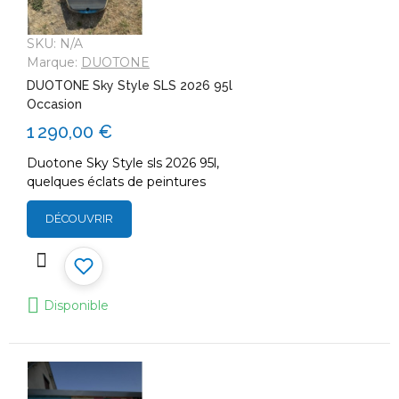
SKU:
N/A
Marque:
DUOTONE
DUOTONE Sky Style SLS 2026 95l
Occasion
1 290,00 €
Duotone Sky Style sls 2026 95l,
quelques éclats de peintures
DÉCOUVRIR
Disponible