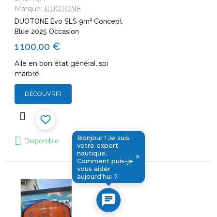
Marque:
DUOTONE
DUOTONE Evo SLS 9m² Concept
Blue 2025 Occasion
send
1 100,00 €
Aile en bon état général, spi
marbré.
DÉCOUVRIR
Bonjour ! Je suis
Disponible
votre expert
nautique.
×
Comment puis-je
vous aider
aujourd'hui ?
chat