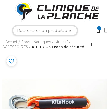
0
search
×
Accueil
Sports Nautiques
Kitesurf
ACCESSOIRES
KITEHOOK Leash de sécurité
Bonjour ! Je suis votre expert nautique.
Comment puis-je vous aider aujourd'hui ?