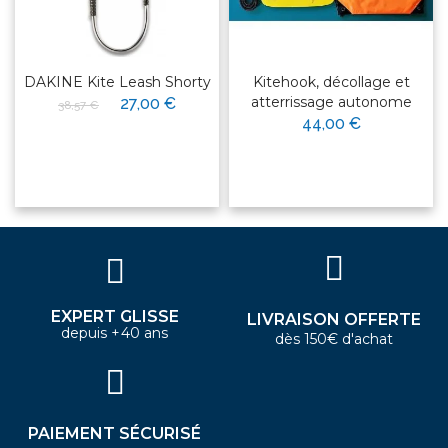
DAKINE Kite Leash Shorty
Kitehook, décollage et
atterrissage autonome
27,00 €
38,57 €
44,00 €
EXPERT GLISSE
LIVRAISON OFFERTE
depuis +40 ans
dès 150€ d'achat
PAIEMENT SÉCURISÉ